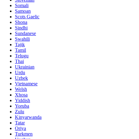
Somali
Samoan
Scots Gaelic
Shona
Sindhi
Sundanese
Swahili
Tajik
Tamil
Telugu
Thai
Ukrainian
Urdu
Uzbek
Vietnamese
Welsh
Xhosa
Yiddish
Yoruba
Zulu
Kinyarwanda
Tatar
Oriya
Turkmen