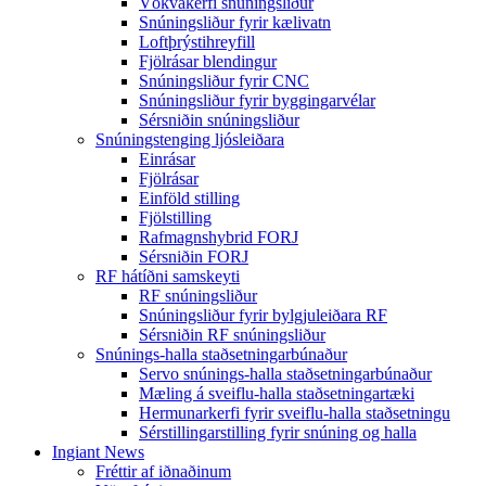
Vökvakerfi snúningsliður
Snúningsliður fyrir kælivatn
Loftþrýstihreyfill
Fjölrásar blendingur
Snúningsliður fyrir CNC
Snúningsliður fyrir byggingarvélar
Sérsniðin snúningsliður
Snúningstenging ljósleiðara
Einrásar
Fjölrásar
Einföld stilling
Fjölstilling
Rafmagnshybrid FORJ
Sérsniðin FORJ
RF hátíðni samskeyti
RF snúningsliður
Snúningsliður fyrir bylgjuleiðara RF
Sérsniðin RF snúningsliður
Snúnings-halla staðsetningarbúnaður
Servo snúnings-halla staðsetningarbúnaður
Mæling á sveiflu-halla staðsetningartæki
Hermunarkerfi fyrir sveiflu-halla staðsetningu
Sérstillingarstilling fyrir snúning og halla
Ingiant News
Fréttir af iðnaðinum