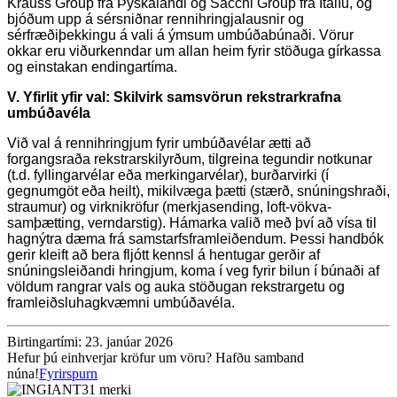
Krauss Group frá Þýskalandi og Sacchi Group frá Ítalíu, og
bjóðum upp á sérsniðnar rennihringjalausnir og
sérfræðiþekkingu á vali á ýmsum umbúðabúnaði. Vörur
okkar eru viðurkenndar um allan heim fyrir stöðuga gírkassa
og einstakan endingartíma.
V. Yfirlit yfir val: Skilvirk samsvörun rekstrarkrafna
umbúðavéla
Við val á rennihringjum fyrir umbúðavélar ætti að
forgangsraða rekstrarskilyrðum, tilgreina tegundir notkunar
(t.d. fyllingarvélar eða merkingarvélar), burðarvirki (í
gegnumgöt eða heilt), mikilvæga þætti (stærð, snúningshraði,
straumur) og virknikröfur (merkjasending, loft-vökva-
samþætting, verndarstig). Hámarka valið með því að vísa til
hagnýtra dæma frá samstarfsframleiðendum. Þessi handbók
gerir kleift að bera fljótt kennsl á hentugar gerðir af
snúningsleiðandi hringjum, koma í veg fyrir bilun í búnaði af
völdum rangrar vals og auka stöðugan rekstrargetu og
framleiðsluhagkvæmni umbúðavéla.
Birtingartími: 23. janúar 2026
Hefur þú einhverjar kröfur um vöru? Hafðu samband
núna!
Fyrirspurn