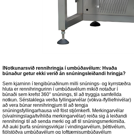
Ⅰ
Notkunarsvið rennihringja í umbúðavélum: Hvaða
búnaður getur ekki verið án snúningsleiðandi hringja?
Sem kjarninn í tengibúnaðinum milli snúnings- og kyrrstæðra
hluta er rennihringurinn í umbúðavélum mikið notaður í
búnaði sem krefst 360° snúnings, til að tryggja samfellda
notkun. Sérstaklega verða fyllingarvélar (vökva-/fylliefnivélar)
að vera búnar rennihringjum til að tengja
snúningsfyllingarhausa við föst stjórnkerfi. Merkingarvélar
(sívalningslaga/tvíhliða merkingarvélar) reiða sig á leiðandi
rennihringi til að senda merki og afl til snúningsmerkimiða.
Að auki þurfa snúningsvirkjar í vindingarvélum, þéttivélum,
fjölstöðva umbúðavélum og lofttæmisumbúðavélum