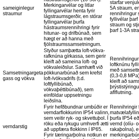
starfar venjul
Merkingarvélar og litlar
sameiginlegur
5A straum, e
fyllingarvélar henta fyrir
straumur
rennihringur s
lágstraumsgerðir, en stórar
fyllivélar þar
fyllingarvélar þurfa
straum og stj
hástraumsrennihringi fyrir
þarf 1-3A str
hitunar- og drifbúnað, sem
hægt er að hanna með
fjölstraumssamsetningum.
Styður samþætta loft-vökva-
rafknúna gírkassa, sem gerir
Rennihringur
kleift að sameina loft- og
loftknúnu fyll
vökvaleiðslur. Samhæft við
með samsettri
Samsetningargeta
pökkunarbúnað sem krefst
(0,3-0,8 MPa)
gass og vökva
loft-/vökvadrifs (t.d.
kleift að sams
loftfyllibúnað,
þrýstistýring
vökvaþéttibúnað), sem
aflflutning.
einföldar uppsetningu
leiðslna.
Fyrir hefðbundnar umbúðir er
Rennihringir f
verndarflokkurinn IP54 valinn,
matvælafylli
sem veitir ryk- og skvettuþol. Í
þurfa IP54 e
röku eða rykugu umhverfi ætti
vernd (olíu- 
verndarstig
að uppfæra flokkinn í IP65.
rakaþolna), 
Fyrir tæringarþolna notkun er
merkingarbún