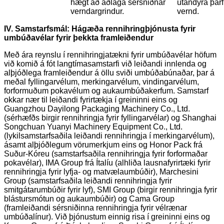
hægt að aðlaga sérsniðnar
utandyra þarf
verndargrindur.
vernd.
IV. Samstarfsmál: Hágæða rennihringþjónusta fyrir
umbúðavélar fyrir þekkta framleiðendur
Með ára reynslu í rennihringjatækni fyrir umbúðavélar höfum
við komið á fót langtímasamstarfi við leiðandi innlenda og
alþjóðlega framleiðendur á öllu sviði umbúðabúnaðar, þar á
meðal fyllingarvélum, merkingarvélum, vindingarvélum,
forformuðum pokavélum og aukaumbúðakerfum. Samstarf
okkar nær til leiðandi fyrirtækja í greininni eins og
Guangzhou Dayilong Packaging Machinery Co., Ltd.
(sérhæfðs birgir rennihringja fyrir fyllingarvélar) og Shanghai
Songchuan Yuanyi Machinery Equipment Co., Ltd.
(lykilsamstarfsaðila leiðandi rennihringja í merkingarvélum),
ásamt alþjóðlegum vörumerkjum eins og Honor Pack frá
Suður-Kóreu (samstarfsaðila rennihringja fyrir forformaðar
pokavélar), IMA Group frá Ítalíu (alhliða lausnafyrirtæki fyrir
rennihringja fyrir lyfja- og matvælaumbúðir), Marchesini
Group (samstarfsaðila leiðandi rennihringja fyrir
smitgátarumbúðir fyrir lyf), SMI Group (birgir rennihringja fyrir
blástursmótun og aukaumbúðir) og Cama Group
(framleiðandi sérsniðinna rennihringja fyrir vélrænar
umbúðalínur). Við þjónustum einnig risa í greininni eins og