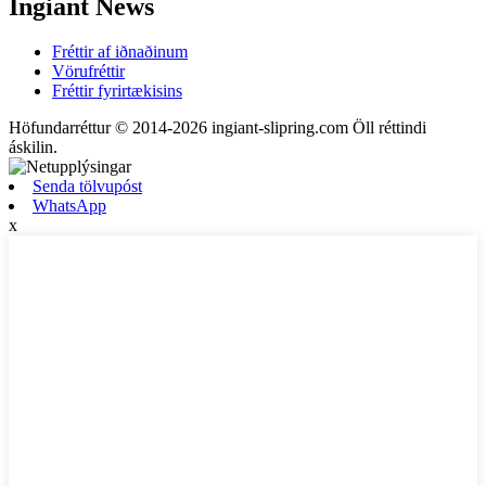
Ingiant News
Fréttir af iðnaðinum
Vörufréttir
Fréttir fyrirtækisins
Höfundarréttur © 2014-2026 ingiant-slipring.com Öll réttindi
áskilin.
Senda tölvupóst
WhatsApp
x