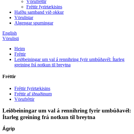
Vörufréttir
Fréttir fyrirtækisins
Hafðu samband við okkur
Vörulistar
Algengar spurningar
English
Vörulisti
Heim
Fréttir
Leiðbeiningar um val á rennihring fyrir umbúðavél: Ítarleg
greining frá notkun til breytna
Fréttir
Fréttir fyrirtækisins
Fréttir af iðnaðinum
Vörufréttir
Leiðbeiningar um val á rennihring fyrir umbúðavél:
Ítarleg greining frá notkun til breytna
Ágrip