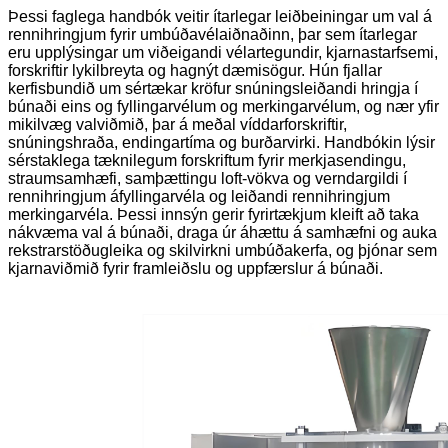
Þessi faglega handbók veitir ítarlegar leiðbeiningar um val á
rennihringjum fyrir umbúðavélaiðnaðinn, þar sem ítarlegar
eru upplýsingar um viðeigandi vélartegundir, kjarnastarfsemi,
forskriftir lykilbreyta og hagnýt dæmisögur. Hún fjallar
kerfisbundið um sértækar kröfur snúningsleiðandi hringja í
búnaði eins og fyllingarvélum og merkingarvélum, og nær yfir
mikilvæg valviðmið, þar á meðal víddarforskriftir,
snúningshraða, endingartíma og burðarvirki. Handbókin lýsir
sérstaklega tæknilegum forskriftum fyrir merkjasendingu,
straumsamhæfi, samþættingu loft-vökva og verndargildi í
rennihringjum áfyllingarvéla og leiðandi rennihringjum
merkingarvéla. Þessi innsýn gerir fyrirtækjum kleift að taka
nákvæma val á búnaði, draga úr áhættu á samhæfni og auka
rekstrarstöðugleika og skilvirkni umbúðakerfa, og þjónar sem
kjarnaviðmið fyrir framleiðslu og uppfærslur á búnaði.