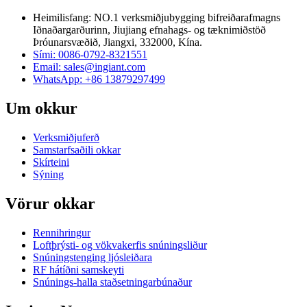
Heimilisfang: NO.1 verksmiðjubygging bifreiðarafmagns
Iðnaðargarðurinn, Jiujiang efnahags- og tæknimiðstöð
Þróunarsvæðið, Jiangxi, 332000, Kína.
Sími: 0086-0792-8321551
Email:
sales@ingiant.com
WhatsApp: +86 13879297499
Um okkur
Verksmiðjuferð
Samstarfsaðili okkar
Skírteini
Sýning
Vörur okkar
Rennihringur
Loftþrýsti- og vökvakerfis snúningsliður
Snúningstenging ljósleiðara
RF hátíðni samskeyti
Snúnings-halla staðsetningarbúnaður