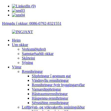
Hringdu í okkur: 0086-0792-8321551
Heim
Um okkur
Verksmiðjuferð
Samstarfsaðili okkar
Skírteini
Sýning
Vörur
Rennihringur
Sliphringur í gegnum gat
Vindmyllu rennihringur
Rennihringur fyrir byggingarvélar
Varnarslipphringur
Hástraumsrennihringur
Háspennu-rennihringur
Sérsniðinn rennihringur
Loftþrýsti- og vökvakerfis snúningsliður