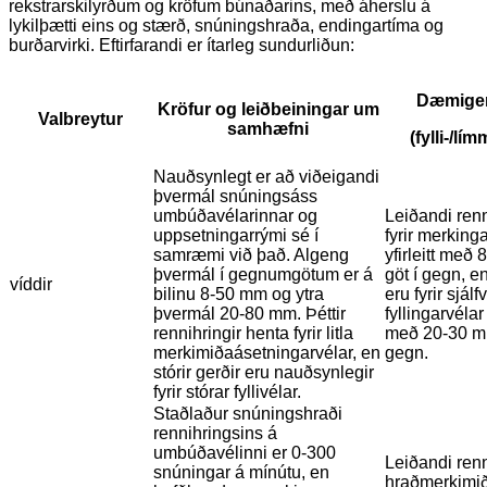
rekstrarskilyrðum og kröfum búnaðarins, með áherslu á
lykilþætti eins og stærð, snúningshraða, endingartíma og
burðarvirki. Eftirfarandi er ítarleg sundurliðun:
Dæmigert
Kröfur og leiðbeiningar um
Valbreytur
samhæfni
(fylli-/lí
Nauðsynlegt er að viðeigandi
þvermál snúningsáss
umbúðavélarinnar og
Leiðandi renn
uppsetningarrými sé í
fyrir merking
samræmi við það. Algeng
yfirleitt með
þvermál í gegnumgötum er á
göt í gegn, e
víddir
bilinu 8-50 mm og ytra
eru fyrir sjálf
þvermál 20-80 mm. Þéttir
fyllingarvélar 
rennihringir henta fyrir litla
með 20-30 mm
merkimiðaásetningarvélar, en
gegn.
stórir gerðir eru nauðsynlegir
fyrir stórar fyllivélar.
Staðlaður snúningshraði
rennihringsins á
umbúðavélinni er 0-300
Leiðandi renn
snúningar á mínútu, en
hraðmerkimi