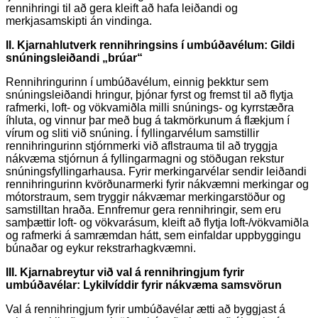
rennihringi til að gera kleift að hafa leiðandi og
merkjasamskipti án vindinga.
II. Kjarnahlutverk rennihringsins í umbúðavélum: Gildi
snúningsleiðandi „brúar“
Rennihringurinn í umbúðavélum, einnig þekktur sem
snúningsleiðandi hringur, þjónar fyrst og fremst til að flytja
rafmerki, loft- og vökvamiðla milli snúnings- og kyrrstæðra
íhluta, og vinnur þar með bug á takmörkunum á flækjum í
vírum og sliti við snúning. Í fyllingarvélum samstillir
rennihringurinn stjórnmerki við aflstrauma til að tryggja
nákvæma stjórnun á fyllingarmagni og stöðugan rekstur
snúningsfyllingarhausa. Fyrir merkingarvélar sendir leiðandi
rennihringurinn kvörðunarmerki fyrir nákvæmni merkingar og
mótorstraum, sem tryggir nákvæmar merkingarstöður og
samstilltan hraða. Ennfremur gera rennihringir, sem eru
samþættir loft- og vökvarásum, kleift að flytja loft-/vökvamiðla
og rafmerki á samræmdan hátt, sem einfaldar uppbyggingu
búnaðar og eykur rekstrarhagkvæmni.
III. Kjarnabreytur við val á rennihringjum fyrir
umbúðavélar: Lykilvíddir fyrir nákvæma samsvörun
Val á rennihringjum fyrir umbúðavélar ætti að byggjast á