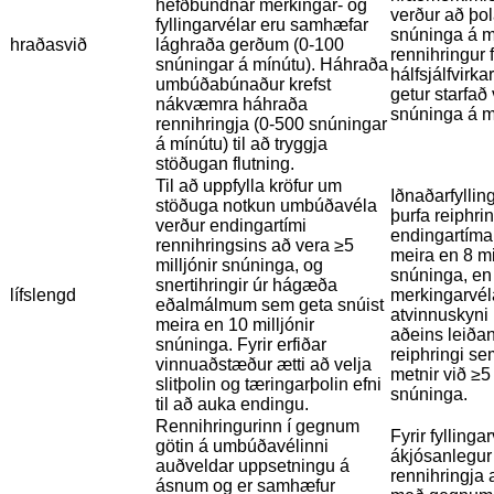
hefðbundnar merkingar- og
verður að þo
fyllingarvélar eru samhæfar
snúninga á m
hraðasvið
lághraða gerðum (0-100
rennihringur f
snúningar á mínútu). Háhraða
hálfsjálfvirkar
umbúðabúnaður krefst
getur starfað
nákvæmra háhraða
snúninga á m
rennihringja (0-500 snúningar
á mínútu) til að tryggja
stöðugan flutning.
Til að uppfylla kröfur um
Iðnaðarfyllin
stöðuga notkun umbúðavéla
þurfa reiphri
verður endingartími
endingartíma
rennihringsins að vera ≥5
meira en 8 mi
milljónir snúninga, og
snúninga, en
snertihringir úr hágæða
lífslengd
merkingarvéla
eðalmálmum sem geta snúist
atvinnuskyni 
meira en 10 milljónir
aðeins leiða
snúninga. Fyrir erfiðar
reiphringi se
vinnuaðstæður ætti að velja
metnir við ≥5 
slitþolin og tæringarþolin efni
snúninga.
til að auka endingu.
Rennihringurinn í gegnum
Fyrir fyllinga
götin á umbúðavélinni
ákjósanlegur
auðveldar uppsetningu á
rennihringja 
ásnum og er samhæfur