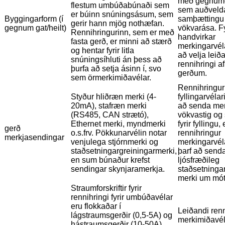
með gegnum
flestum umbúðabúnaði sem
sem auðveld
er búinn snúningsásum, sem
Byggingarform (í
samþættingu
gerir hann mjög nothæfan.
gegnum gat/heilt)
vökvarása. Fyr
Rennihringurinn, sem er með
handvirkar
fasta gerð, er minni að stærð
merkingarvél
og hentar fyrir litla
að velja leið
snúningsíhluti án þess að
rennihringi a
þurfa að setja ásinn í, svo
gerðum.
sem örmerkimiðavélar.
Rennihringur
Styður hliðræn merki (4-
fyllingarvélar
20mA), stafræn merki
að senda me
(RS485, CAN strætó),
vökvastig og 
Ethernet merki, myndmerki
fyrir fyllingu,
gerð
o.s.frv. Pökkunarvélin notar
rennihringur
merkjasendingar
venjulega stjórnmerki og
merkingarvél
staðsetningargreiningarmerki,
þarf að send
en sum búnaður krefst
ljósfræðileg
sendingar skynjaramerkja.
staðsetninga
merki um mót
Straumforskriftir fyrir
rennihringi fyrir umbúðavélar
eru flokkaðar í
Leiðandi ren
lágstraumsgerðir (0,5-5A) og
merkimiðavél
hástraumsgerðir (10-50A).