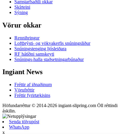
Samstarfsaðili okkar
Skírteini
Sýning
Vörur okkar
Rennihringur
Loftþrýsti- og vökvakerfis snúningsliður
Snúningstenging ljósleiðara
RF hátíðni samskeyti
Snúnings-halla staðsetningarbúnaður
Ingiant News
Fréttir af iðnaðinum
Vörufréttir
Fréttir fyrirtækisins
Höfundarréttur © 2014-2026 ingiant-slipring.com Öll réttindi
áskilin.
Senda tölvupóst
WhatsApp
x