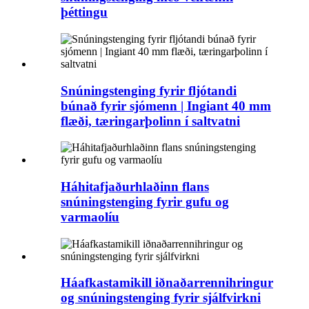
þéttingu
Snúningstenging fyrir fljótandi
búnað fyrir sjómenn | Ingiant 40 mm
flæði, tæringarþolinn í saltvatni
Háhitafjaðurhlaðinn flans
snúningstenging fyrir gufu og
varmaolíu
Háafkastamikill iðnaðarrennihringur
og snúningstenging fyrir sjálfvirkni