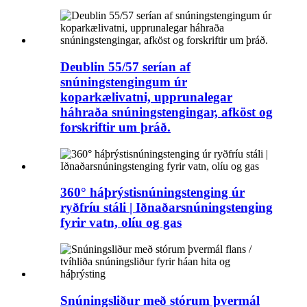
Deublin 55/57 serían af
snúningstengingum úr
koparkælivatni, upprunalegar
háhraða snúningstengingar, afköst og
forskriftir um þráð.
360° háþrýstisnúningstenging úr
ryðfríu stáli | Iðnaðarsnúningstenging
fyrir vatn, olíu og gas
Snúningsliður með stórum þvermál