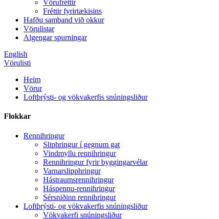
Vörufréttir
Fréttir fyrirtækisins
Hafðu samband við okkur
Vörulistar
Algengar spurningar
English
Vörulisti
Heim
Vörur
Loftþrýsti- og vökvakerfis snúningsliður
Flokkar
Rennihringur
Sliphringur í gegnum gat
Vindmyllu rennihringur
Rennihringur fyrir byggingarvélar
Varnarslipphringur
Hástraumsrennihringur
Háspennu-rennihringur
Sérsniðinn rennihringur
Loftþrýsti- og vökvakerfis snúningsliður
Vökvakerfi snúningsliður