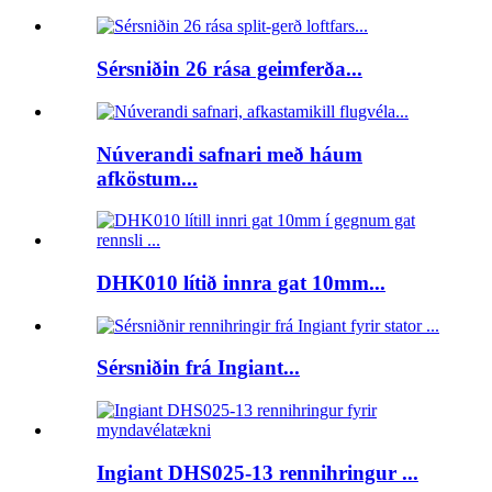
Sérsniðin 26 rása geimferða...
Núverandi safnari með háum
afköstum...
DHK010 lítið innra gat 10mm...
Sérsniðin frá Ingiant...
Ingiant DHS025-13 rennihringur ...