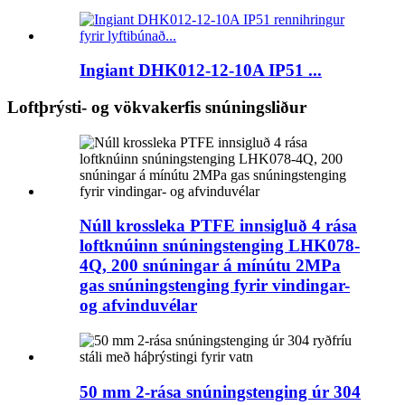
Ingiant DHK012-12-10A IP51 ...
Loftþrýsti- og vökvakerfis snúningsliður
Núll krossleka PTFE innsigluð 4 rása
loftknúinn snúningstenging LHK078-
4Q, 200 snúningar á mínútu 2MPa
gas snúningstenging fyrir vindingar-
og afvinduvélar
50 mm 2-rása snúningstenging úr 304