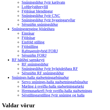
Snúningsliður fyrir kælivatn
Loftþrýstihreyfill
Fjölrásar blendingur
Snúningsliður fyrir CNC
Snúningsliður fyrir byggingarvélar
Sérsniðin snúningsliður
Snúningstenging ljósleiðara
Einrásar
Fjölrásar
Einföld stilling
Fjölstilling
Rafmagnshybrid FORJ
Sérsniðin FORJ
RF hátíðni samskeyti
RF snúningsliður
Snúningsliður fyrir bylgjuleiðara RF
Sérsniðin RF snúningsliður
Snúnings-halla staðsetningarbúnaður
Servo snúnings-halla staðsetningarbúnaður
Mæling á sveiflu-halla staðsetningartæki
Hermunarkerfi fyrir sveiflu-halla staðsetningu
Sérstillingarstilling fyrir snúning og halla
Valdar vörur