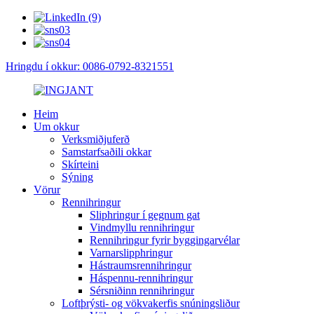
Hringdu í okkur: 0086-0792-8321551
Heim
Um okkur
Verksmiðjuferð
Samstarfsaðili okkar
Skírteini
Sýning
Vörur
Rennihringur
Sliphringur í gegnum gat
Vindmyllu rennihringur
Rennihringur fyrir byggingarvélar
Varnarslipphringur
Hástraumsrennihringur
Háspennu-rennihringur
Sérsniðinn rennihringur
Loftþrýsti- og vökvakerfis snúningsliður