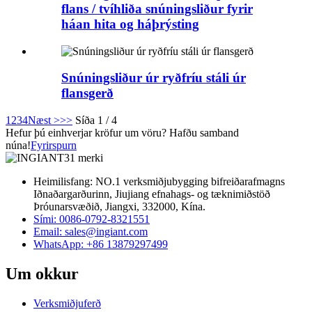
flans / tvíhliða snúningsliður fyrir
háan hita og háþrýsting
Snúningsliður úr ryðfríu stáli úr
flansgerð
1
2
3
4
Næst >
>>
Síða 1 / 4
Hefur þú einhverjar kröfur um vöru? Hafðu samband
núna!
Fyrirspurn
Heimilisfang: NO.1 verksmiðjubygging bifreiðarafmagns
Iðnaðargarðurinn, Jiujiang efnahags- og tæknimiðstöð
Þróunarsvæðið, Jiangxi, 332000, Kína.
Sími: 0086-0792-8321551
Email:
sales@ingiant.com
WhatsApp: +86 13879297499
Um okkur
Verksmiðjuferð