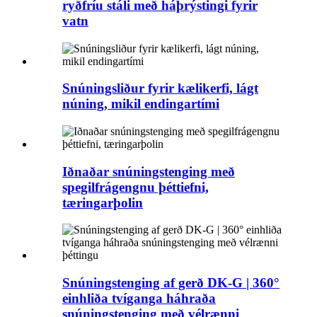
ryðfríu stáli með háþrýstingi fyrir
vatn
Snúningsliður fyrir kælikerfi, lágt
núning, mikil endingartími
Iðnaðar snúningstenging með
spegilfrágengnu þéttiefni,
tæringarþolin
Snúningstenging af gerð DK-G | 360°
einhliða tvíganga háhraða
snúningstenging með vélrænni