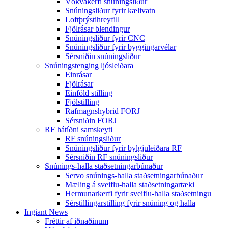
Vökvakerfi snúningsliður
Snúningsliður fyrir kælivatn
Loftþrýstihreyfill
Fjölrásar blendingur
Snúningsliður fyrir CNC
Snúningsliður fyrir byggingarvélar
Sérsniðin snúningsliður
Snúningstenging ljósleiðara
Einrásar
Fjölrásar
Einföld stilling
Fjölstilling
Rafmagnshybrid FORJ
Sérsniðin FORJ
RF hátíðni samskeyti
RF snúningsliður
Snúningsliður fyrir bylgjuleiðara RF
Sérsniðin RF snúningsliður
Snúnings-halla staðsetningarbúnaður
Servo snúnings-halla staðsetningarbúnaður
Mæling á sveiflu-halla staðsetningartæki
Hermunarkerfi fyrir sveiflu-halla staðsetningu
Sérstillingarstilling fyrir snúning og halla
Ingiant News
Fréttir af iðnaðinum