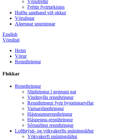
Vörufréttir
Fréttir fyrirtækisins
Hafðu samband við okkur
Vörulistar
Algengar spurningar
English
Vörulisti
Heim
Vörur
Rennihringur
Flokkar
Rennihringur
Sliphringur í gegnum gat
Vindmyllu rennihringur
Rennihringur fyrir byggingarvélar
Varnarslipphringur
Hástraumsrennihringur
Háspennu-rennihringur
Sérsniðinn rennihringur
Loftþrýsti- og vökvakerfis snúningsliður
Vökvakerfi snúningsliður