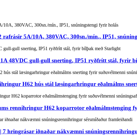
rafrásir 5A/10A, 380VAC, 300sn./mín., IP51, snúnings
A 48VDC gull-gull snerting, IP51 ryðfrítt stál, fyrir b
ringur H62 hús stál læsingarhringur eðalmálms snerti
ums rennihringur H62 koparrotor eðalmálmstenging fy
 7 hringrásar iðnaðar nákvæmni snúningsrennihringu