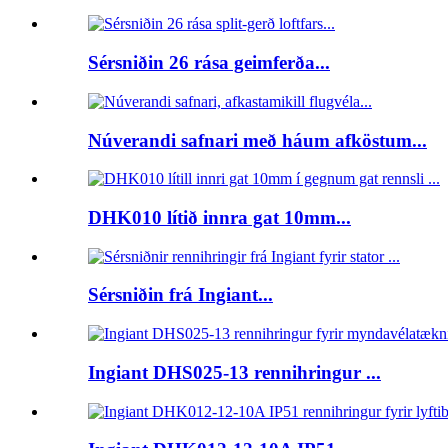
Sérsniðin 26 rása geimferða...
Núverandi safnari með háum afköstum...
DHK010 lítið innra gat 10mm...
Sérsniðin frá Ingiant...
Ingiant DHS025-13 rennihringur ...