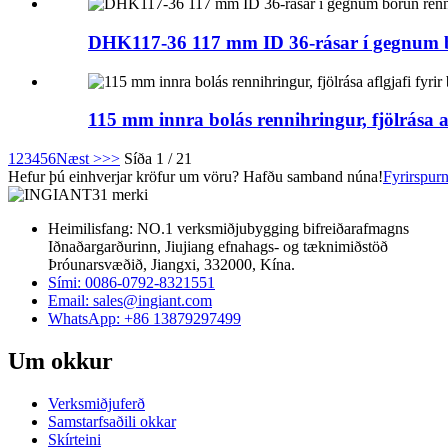
DHK117-36 117 mm ID 36-rásar í gegnum b
115 mm innra bolás rennihringur, fjölrása a
1
2
3
4
5
6
Næst >
>>
Síða 1 / 21
Hefur þú einhverjar kröfur um vöru? Hafðu samband núna!
Fyrirspur
Heimilisfang: NO.1 verksmiðjubygging bifreiðarafmagns
Iðnaðargarðurinn, Jiujiang efnahags- og tæknimiðstöð
Þróunarsvæðið, Jiangxi, 332000, Kína.
Sími: 0086-0792-8321551
Email:
sales@ingiant.com
WhatsApp: +86 13879297499
Um okkur
Verksmiðjuferð
Samstarfsaðili okkar
Skírteini