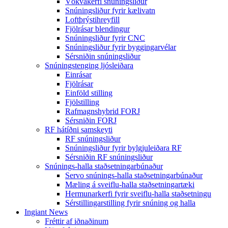
Vökvakerfi snúningsliður
Snúningsliður fyrir kælivatn
Loftþrýstihreyfill
Fjölrásar blendingur
Snúningsliður fyrir CNC
Snúningsliður fyrir byggingarvélar
Sérsniðin snúningsliður
Snúningstenging ljósleiðara
Einrásar
Fjölrásar
Einföld stilling
Fjölstilling
Rafmagnshybrid FORJ
Sérsniðin FORJ
RF hátíðni samskeyti
RF snúningsliður
Snúningsliður fyrir bylgjuleiðara RF
Sérsniðin RF snúningsliður
Snúnings-halla staðsetningarbúnaður
Servo snúnings-halla staðsetningarbúnaður
Mæling á sveiflu-halla staðsetningartæki
Hermunarkerfi fyrir sveiflu-halla staðsetningu
Sérstillingarstilling fyrir snúning og halla
Ingiant News
Fréttir af iðnaðinum