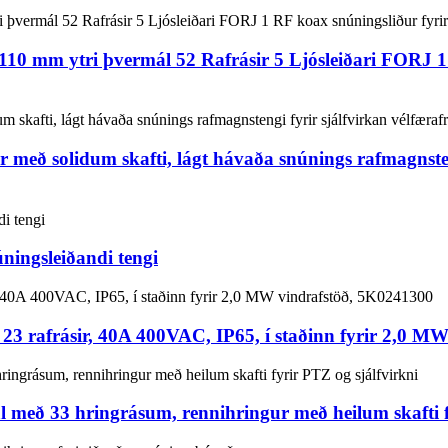
110 mm ytri þvermál 52 Rafrásir 5 Ljósleiðari FORJ 1 
r með solidum skafti, lágt hávaða snúnings rafmagnsten
ningsleiðandi tengi
 23 rafrásir, 40A 400VAC, IP65, í staðinn fyrir 2,0 
 með 33 hringrásum, rennihringur með heilum skafti f