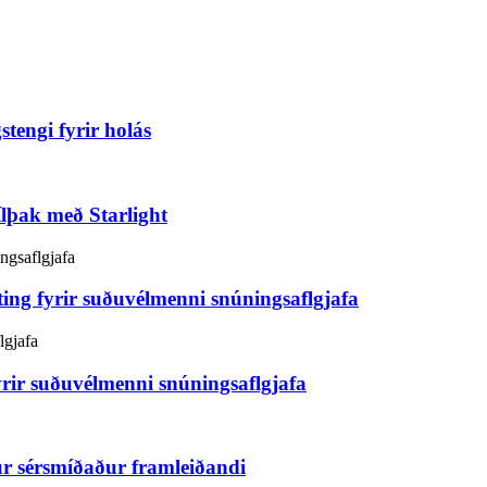
tengi fyrir holás
ílþak með Starlight
ng fyrir suðuvélmenni snúningsaflgjafa
rir suðuvélmenni snúningsaflgjafa
r sérsmíðaður framleiðandi