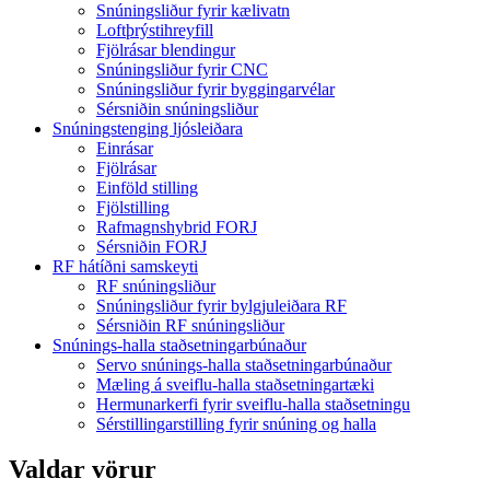
Snúningsliður fyrir kælivatn
Loftþrýstihreyfill
Fjölrásar blendingur
Snúningsliður fyrir CNC
Snúningsliður fyrir byggingarvélar
Sérsniðin snúningsliður
Snúningstenging ljósleiðara
Einrásar
Fjölrásar
Einföld stilling
Fjölstilling
Rafmagnshybrid FORJ
Sérsniðin FORJ
RF hátíðni samskeyti
RF snúningsliður
Snúningsliður fyrir bylgjuleiðara RF
Sérsniðin RF snúningsliður
Snúnings-halla staðsetningarbúnaður
Servo snúnings-halla staðsetningarbúnaður
Mæling á sveiflu-halla staðsetningartæki
Hermunarkerfi fyrir sveiflu-halla staðsetningu
Sérstillingarstilling fyrir snúning og halla
Valdar vörur