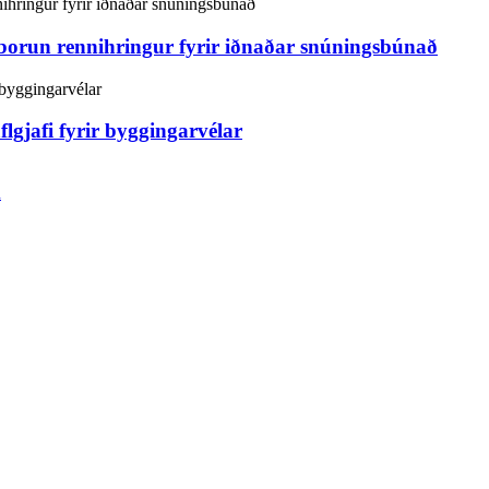
orun rennihringur fyrir iðnaðar snúningsbúnað
flgjafi fyrir byggingarvélar
n