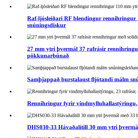
Raf-ljósleiðari RF blendingur rennihringur 
snúningsdiskur
27 mm ytri þvermál 37 rafrásir rennihringu
pökkunarbúnað
Samþjappað burstalaust fljótandi málm snú
Rennihringur fyrir vindmylluhallastýringu,
DHS030-33 Hávaðalítill 30 mm ytri þvermál