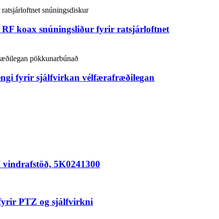
RF koax snúningsliður fyrir ratsjárloftnet
gi fyrir sjálfvirkan vélfærafræðilegan
MW vindrafstöð, 5K0241300
yrir PTZ og sjálfvirkni