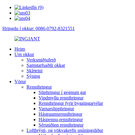
Hringdu í okkur: 0086-0792-8321551
Heim
Um okkur
Verksmiðjuferð
Samstarfsaðili okkar
Skírteini
Sýning
Vörur
Rennihringur
Sliphringur í gegnum gat
Vindmyllu rennihringur
Rennihringur fyrir byggingarvélar
Varnarslipphringur
Hástraumsrennihringur
Háspennu-rennihringur
Sérsniðinn rennihringur
Loftþrýsti- og vökvakerfis snúningsliður