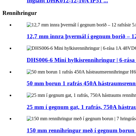
Ingiant DHK012-12-10A IP51 ...
Rennihringur
12,7 mm innra þvermál í gegnum borið – 12 
DHS006-6 Mini hylkisrennihringur | 6-rása 1
50 mm borun 1 rafrás 450A hástraumsrennih
25 mm í gegnum gat, 1 rafrás, 750A hástra
150 mm rennihringur með í gegnum borun |