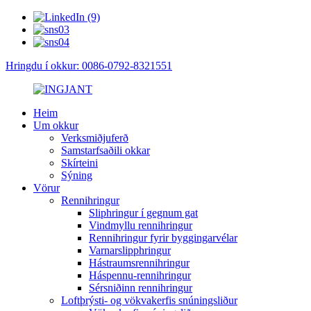
Hringdu í okkur: 0086-0792-8321551
Heim
Um okkur
Verksmiðjuferð
Samstarfsaðili okkar
Skírteini
Sýning
Vörur
Rennihringur
Sliphringur í gegnum gat
Vindmyllu rennihringur
Rennihringur fyrir byggingarvélar
Varnarslipphringur
Hástraumsrennihringur
Háspennu-rennihringur
Sérsniðinn rennihringur
Loftþrýsti- og vökvakerfis snúningsliður