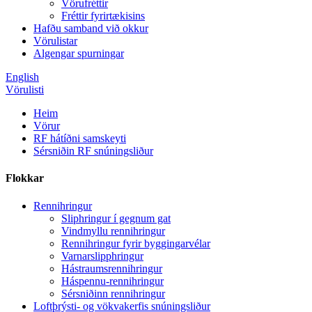
Vörufréttir
Fréttir fyrirtækisins
Hafðu samband við okkur
Vörulistar
Algengar spurningar
English
Vörulisti
Heim
Vörur
RF hátíðni samskeyti
Sérsniðin RF snúningsliður
Flokkar
Rennihringur
Sliphringur í gegnum gat
Vindmyllu rennihringur
Rennihringur fyrir byggingarvélar
Varnarslipphringur
Hástraumsrennihringur
Háspennu-rennihringur
Sérsniðinn rennihringur
Loftþrýsti- og vökvakerfis snúningsliður