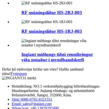
RF snúningsliður HS-2RJ-003
RF snúningsliður HS-1RJ-003
Ingiant miðlungs tíðni rennihringur
víða notaður í myndbandskerfi
Hefur þú einhverjar kröfur um vöru? Hafðu samband
núna!
Fyrirspurn
Heimilisfang: NO.1 verksmiðjubygging bifreiðarafmagns
Iðnaðargarðurinn, Jiujiang efnahags- og tæknimiðstöð
Þróunarsvæðið, Jiangxi, 332000, Kína.
Sími: 0086-0792-8321551
Email:
sales@ingiant.com
WhatsApp: +86 13879297499