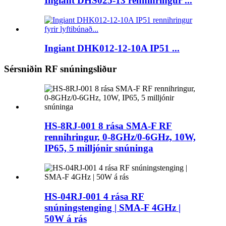
Ingiant DHS025-13 rennihringur ...
Ingiant DHK012-12-10A IP51 ...
Sérsniðin RF snúningsliður
HS-8RJ-001 8 rása SMA-F RF
rennihringur, 0-8GHz/0-6GHz, 10W,
IP65, 5 milljónir snúninga
HS-04RJ-001 4 rása RF
snúningstenging | SMA-F 4GHz |
50W á rás