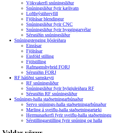
Vökvakerfi snúningsliður
Snúningsliður fyrir kælivatn
Loftþrýstihreyfill
Fjölrásar blendingur
Snúningsliður fyrir CNC
Snúningsliður fyrir byggingarvélar
Sérsniðin snúningsliður
Snúningstenging ljósleiðara
Einrásar
Fjölrásar
Einföld stilling
Fjölstilling
Rafmagnshybrid FORJ
Sérsniðin FORJ
RF hátíðni samskeyti
RF snúningsliður
Snúningsliður fyrir bylgjuleiðara RF
Sérsniðin RF snúningsliður
Snúnings-halla staðsetningarbúnaður
Servo snúnings-halla staðsetningarbúnaður
Mæling á sveiflu-halla staðsetningartæki
Hermunarkerfi fyrir sveiflu-halla staðsetningu
Sérstillingarstilling fyrir snúning og halla
Valdar vörur