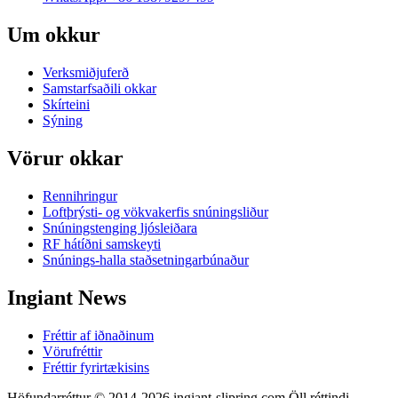
Um okkur
Verksmiðjuferð
Samstarfsaðili okkar
Skírteini
Sýning
Vörur okkar
Rennihringur
Loftþrýsti- og vökvakerfis snúningsliður
Snúningstenging ljósleiðara
RF hátíðni samskeyti
Snúnings-halla staðsetningarbúnaður
Ingiant News
Fréttir af iðnaðinum
Vörufréttir
Fréttir fyrirtækisins
Höfundarréttur © 2014-2026 ingiant-slipring.com Öll réttindi