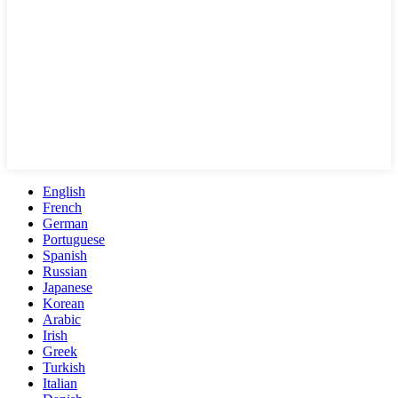
English
French
German
Portuguese
Spanish
Russian
Japanese
Korean
Arabic
Irish
Greek
Turkish
Italian