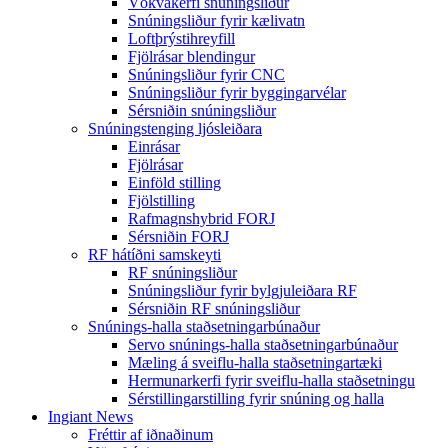
Vökvakerfi snúningsliður
Snúningsliður fyrir kælivatn
Loftþrýstihreyfill
Fjölrásar blendingur
Snúningsliður fyrir CNC
Snúningsliður fyrir byggingarvélar
Sérsniðin snúningsliður
Snúningstenging ljósleiðara
Einrásar
Fjölrásar
Einföld stilling
Fjölstilling
Rafmagnshybrid FORJ
Sérsniðin FORJ
RF hátíðni samskeyti
RF snúningsliður
Snúningsliður fyrir bylgjuleiðara RF
Sérsniðin RF snúningsliður
Snúnings-halla staðsetningarbúnaður
Servo snúnings-halla staðsetningarbúnaður
Mæling á sveiflu-halla staðsetningartæki
Hermunarkerfi fyrir sveiflu-halla staðsetningu
Sérstillingarstilling fyrir snúning og halla
Ingiant News
Fréttir af iðnaðinum