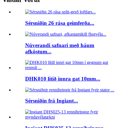
Sérsniðin 26 rása geimferða...
Núverandi safnari með háum
afköstum...
DHK010 lítið innra gat 10mm...
Sérsniðin frá Ingiant...