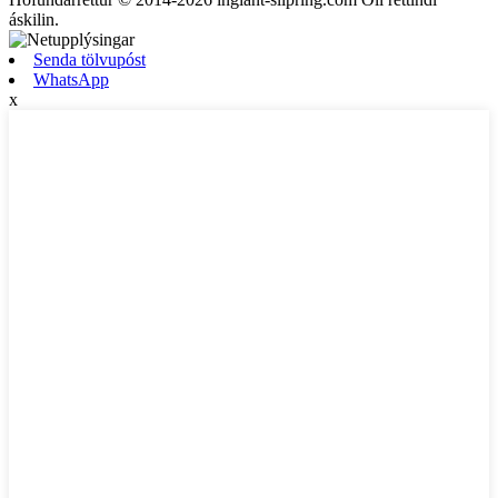
áskilin.
Senda tölvupóst
WhatsApp
x