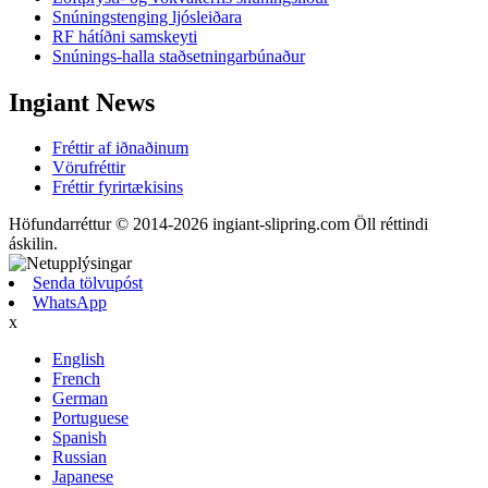
Snúningstenging ljósleiðara
RF hátíðni samskeyti
Snúnings-halla staðsetningarbúnaður
Ingiant News
Fréttir af iðnaðinum
Vörufréttir
Fréttir fyrirtækisins
Höfundarréttur © 2014-2026 ingiant-slipring.com Öll réttindi
áskilin.
Senda tölvupóst
WhatsApp
x
English
French
German
Portuguese
Spanish
Russian
Japanese