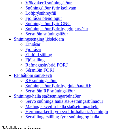
Vökvakerfi snúningsliður
Snúningsliður fyrir kælivatn
Loftþrýstihreyfill
Fjölrásar blendingur
Snúningsliður fyrir CNC
Snúningsliður fyrir byggingarvélar
Sérsniðin snúningsliður
Snúningstenging ljósleiðara
Einrásar
Fjölrásar
Einföld stilling
Fjölstilling
Rafmagnshybrid FORJ
Sérsniðin FORJ
RF hátíðni samskeyti
RF snúningsliður
Snúningsliður fyrir bylgjuleiðara RF
Sérsniðin RF snúningsliður
Snúnings-halla staðsetningarbúnaður
Servo snúnings-halla staðsetningarbúnaður
Mæling á sveiflu-halla staðsetningartæki
Hermunarkerfi fyrir sveiflu-halla staðsetningu
Sérstillingarstilling fyrir snúning og halla
Valdar vörur