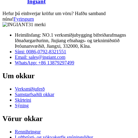
Ingiant
Hefur þú einhverjar kröfur um vöru? Hafðu samband
núna!
Fyrirspurn
Heimilisfang: NO.1 verksmiðjubygging bifreiðarafmagns
Iðnaðargarðurinn, Jiujiang efnahags- og tæknimiðstöð
Þróunarsvæðið, Jiangxi, 332000, Kína.
Sími: 0086-0792-8321551
Email:
sales@ingiant.com
WhatsApp: +86 13879297499
Um okkur
Verksmiðjuferð
Samstarfsaðili okkar
Skírteini
Sýning
Vörur okkar
Rennihringur
Loftþrýsti- og vökvakerfis snúningsliður