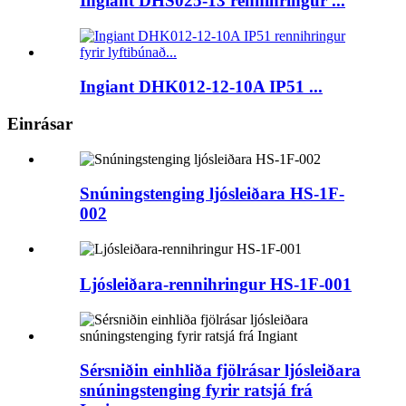
Ingiant DHS025-13 rennihringur ...
Ingiant DHK012-12-10A IP51 ...
Einrásar
Snúningstenging ljósleiðara HS-1F-
002
Ljósleiðara-rennihringur HS-1F-001
Sérsniðin einhliða fjölrásar ljósleiðara
snúningstenging fyrir ratsjá frá