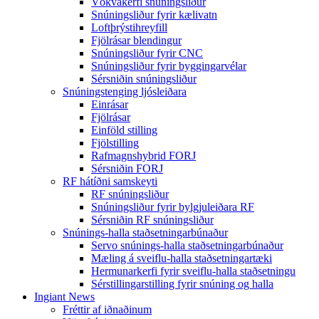
Vökvakerfi snúningsliður
Snúningsliður fyrir kælivatn
Loftþrýstihreyfill
Fjölrásar blendingur
Snúningsliður fyrir CNC
Snúningsliður fyrir byggingarvélar
Sérsniðin snúningsliður
Snúningstenging ljósleiðara
Einrásar
Fjölrásar
Einföld stilling
Fjölstilling
Rafmagnshybrid FORJ
Sérsniðin FORJ
RF hátíðni samskeyti
RF snúningsliður
Snúningsliður fyrir bylgjuleiðara RF
Sérsniðin RF snúningsliður
Snúnings-halla staðsetningarbúnaður
Servo snúnings-halla staðsetningarbúnaður
Mæling á sveiflu-halla staðsetningartæki
Hermunarkerfi fyrir sveiflu-halla staðsetningu
Sérstillingarstilling fyrir snúning og halla
Ingiant News
Fréttir af iðnaðinum