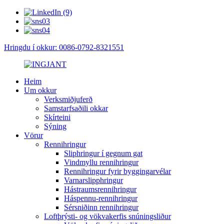
Hringdu í okkur: 0086-0792-8321551
Heim
Um okkur
Verksmiðjuferð
Samstarfsaðili okkar
Skírteini
Sýning
Vörur
Rennihringur
Sliphringur í gegnum gat
Vindmyllu rennihringur
Rennihringur fyrir byggingarvélar
Varnarslipphringur
Hástraumsrennihringur
Háspennu-rennihringur
Sérsniðinn rennihringur
Loftþrýsti- og vökvakerfis snúningsliður