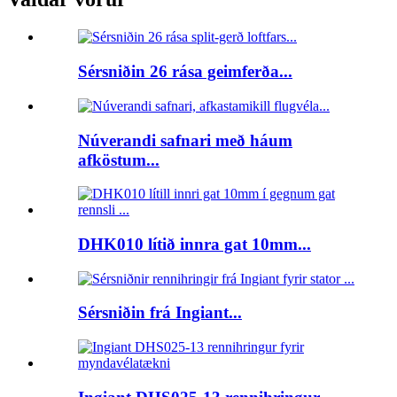
Sérsniðin 26 rása geimferða...
Núverandi safnari með háum
afköstum...
DHK010 lítið innra gat 10mm...
Sérsniðin frá Ingiant...