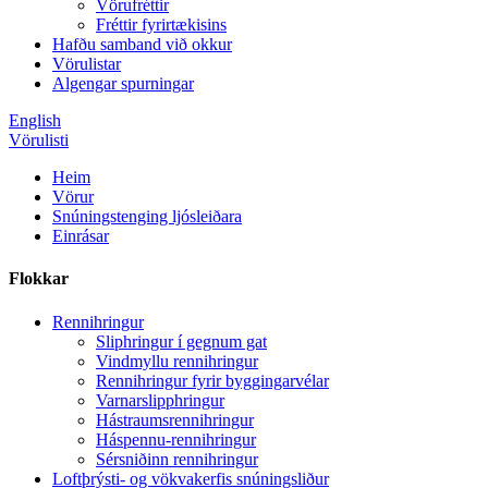
Vörufréttir
Fréttir fyrirtækisins
Hafðu samband við okkur
Vörulistar
Algengar spurningar
English
Vörulisti
Heim
Vörur
Snúningstenging ljósleiðara
Einrásar
Flokkar
Rennihringur
Sliphringur í gegnum gat
Vindmyllu rennihringur
Rennihringur fyrir byggingarvélar
Varnarslipphringur
Hástraumsrennihringur
Háspennu-rennihringur
Sérsniðinn rennihringur
Loftþrýsti- og vökvakerfis snúningsliður