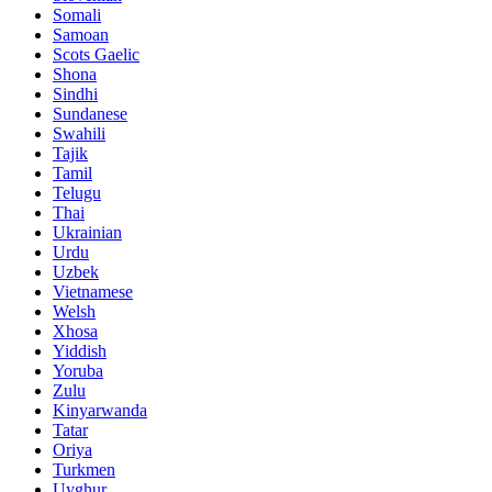
Somali
Samoan
Scots Gaelic
Shona
Sindhi
Sundanese
Swahili
Tajik
Tamil
Telugu
Thai
Ukrainian
Urdu
Uzbek
Vietnamese
Welsh
Xhosa
Yiddish
Yoruba
Zulu
Kinyarwanda
Tatar
Oriya
Turkmen
Uyghur