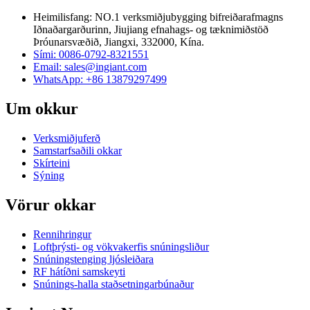
Heimilisfang: NO.1 verksmiðjubygging bifreiðarafmagns
Iðnaðargarðurinn, Jiujiang efnahags- og tæknimiðstöð
Þróunarsvæðið, Jiangxi, 332000, Kína.
Sími: 0086-0792-8321551
Email:
sales@ingiant.com
WhatsApp: +86 13879297499
Um okkur
Verksmiðjuferð
Samstarfsaðili okkar
Skírteini
Sýning
Vörur okkar
Rennihringur
Loftþrýsti- og vökvakerfis snúningsliður
Snúningstenging ljósleiðara
RF hátíðni samskeyti
Snúnings-halla staðsetningarbúnaður