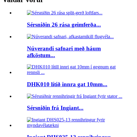
Sérsniðin 26 rása geimferða...
Núverandi safnari með háum
afköstum...
DHK010 lítið innra gat 10mm...
Sérsniðin frá Ingiant...