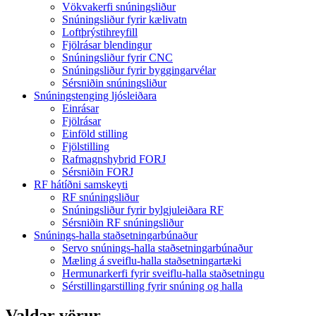
Vökvakerfi snúningsliður
Snúningsliður fyrir kælivatn
Loftþrýstihreyfill
Fjölrásar blendingur
Snúningsliður fyrir CNC
Snúningsliður fyrir byggingarvélar
Sérsniðin snúningsliður
Snúningstenging ljósleiðara
Einrásar
Fjölrásar
Einföld stilling
Fjölstilling
Rafmagnshybrid FORJ
Sérsniðin FORJ
RF hátíðni samskeyti
RF snúningsliður
Snúningsliður fyrir bylgjuleiðara RF
Sérsniðin RF snúningsliður
Snúnings-halla staðsetningarbúnaður
Servo snúnings-halla staðsetningarbúnaður
Mæling á sveiflu-halla staðsetningartæki
Hermunarkerfi fyrir sveiflu-halla staðsetningu
Sérstillingarstilling fyrir snúning og halla
Valdar vörur