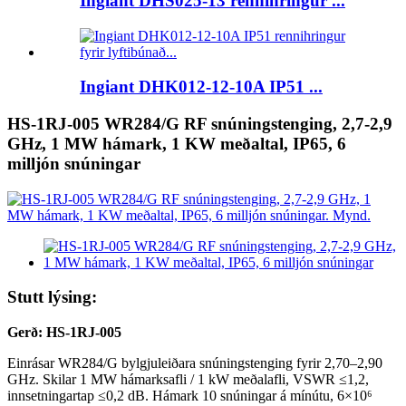
Ingiant DHS025-13 rennihringur ...
Ingiant DHK012-12-10A IP51 ...
HS-1RJ-005 WR284/G RF snúningstenging, 2,7-2,9
GHz, 1 MW hámark, 1 KW meðaltal, IP65, 6
milljón snúningar
Stutt lýsing:
Gerð: HS-1RJ-005
Einrásar WR284/G bylgjuleiðara snúningstenging fyrir 2,70–2,90
GHz. Skilar 1 MW hámarksafli / 1 kW meðalafli, VSWR ≤1,2,
innsetningartap ≤0,2 dB. Hámark 10 snúningar á mínútu, 6×10⁶