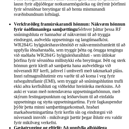
lausn fyrir alþjóðlegar notkunarmöguleika og útrýmir þörfinni
fyrir sérsniðnar breytingar til að henta mismunandi
svæðisbundnum loftslagi.
Verkfræðileg framúrskarandi hönnun: Nákvæm hönnun
fyrir óaðfinnanlega samþættingu
Sérhver þáttur þessa RF
snúningshluta er hannaður af nákvæmni til að tryggja
eindrægni, auðvelda uppsetningu og langtímaafköst.
WR284/G bylgjuleiðaraviðmótið er nákvæmnisframleitt til að
uppfylla iðnaðarstaðla, sem tryggir þétta og örugga tengingu
við staðlaða WR284/G bylgjuleiðaraíhluti - sem útilokar
þörfina fyrir sérsniðna millistykki eða breytingar. Þétt og sterk
hönnun gerir kleift að samþætta hana auðveldlega við
núverandi RF kerfi, jafnvel í umhverfi með takmarkað pláss.
Innri rafmagnsíhlutirnir eru varðir til að koma í veg fyrir
rafsegultruflanir (EMI), sem tryggir að snúningshlutinn trufli
ekki aðra kerfisíhluti og viðheldur hreinleika merkisins. Að
auki er varan með notendavæna uppsetningarhönnun, með
skýrum festingarpunktum og leiðarvísum til að einfalda
uppsetningu og stytta uppsetningartíma. Fyrir fagkaupendur
þýðir þetta minni samþættingarkostnað, hraðari
markaðssetningartíma fyrir kerfin sín og eindrægni við
núverandi innviði - mikilvægir þættir þegar íhlutir eru valdir
fyrir mikilvæg verkefni.
Gæðatrygging og eftirlit: Að uppfylla alþjóðlega