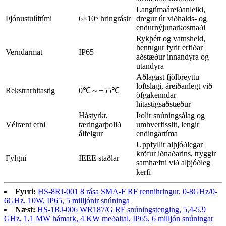
Langtímaáreiðanleiki,
Þjónustulíftími
6×10⁶ hringrásir
dregur úr viðhalds- og
endurnýjunarkostnaði
Rykþétt og vatnsheld,
hentugur fyrir erfiðar
Verndarmat
IP65
aðstæður innandyra og
utandyra
Aðlagast fjölbreyttu
loftslagi, áreiðanlegt við
Rekstrarhitastig
0℃～+55℃
öfgakenndar
hitastigsaðstæður
Hástyrkt,
Þolir snúningsálag og
Vélrænt efni
tæringarþolið
umhverfisslit, lengir
álfelgur
endingartíma
Uppfyllir alþjóðlegar
kröfur iðnaðarins, tryggir
Fylgni
IEEE staðlar
samhæfni við alþjóðleg
kerfi
Fyrri:
HS-8RJ-001 8 rása SMA-F RF rennihringur, 0-8GHz/0-
6GHz, 10W, IP65, 5 milljónir snúninga
Næst:
HS-1RJ-006 WR187/G RF snúningstenging, 5,4-5,9
GHz, 1,1 MW hámark, 4 KW meðaltal, IP65, 6 milljón snúningar