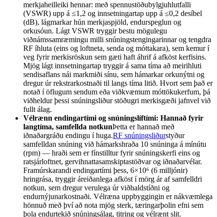
merkjaheilleiki hennar: með spennustöðubylgjuhlutfalli
(VSWR) upp á ≤1,2 og innsetningartap upp á ≤0,2 desíbel
(dB), lágmarkar hún merkjaspjöld, endurspeglun og
orkusóun. Lágt VSWR tryggir bestu mögulegu
viðnámssamræmingu milli snúningstengingarinnar og tengdra
RF íhluta (eins og loftneta, senda og móttakara), sem kemur í
veg fyrir merkisröskun sem gæti haft áhrif á afköst kerfisins.
Mjög lágt innsetningartap tryggir á sama tíma að meirihluti
sendisaflans nái markmiði sínu, sem hámarkar orkunýtni og
dregur úr rekstrarkostnaði til langs tíma litið. Hvort sem það er
notað í öflugum sendum eða viðkvæmum móttökukerfum, þá
viðheldur þessi snúningsliður stöðugri merkisgæði jafnvel við
fullt álag.
Vélrænn endingartími og snúningslíftími: Hannað fyrir
langtíma, samfellda notkun
Þetta er hannað með
iðnaðargráðu endingu í huga.
RF snúningsliður
styður
samfelldan snúning við hámarkshraða 10 snúninga á mínútu
(rpm) — hraði sem er fínstilltur fyrir snúningskerfi eins og
ratsjárloftnet, gervihnattasamskiptastöðvar og iðnaðarvélar.
Framúrskarandi endingartími þess, 6×10⁶ (6 milljónir)
hringrása, tryggir áreiðanlega afköst í mörg ár af samfelldri
notkun, sem dregur verulega úr viðhaldstíðni og
endurnýjunarkostnaði. Vélræna uppbyggingin er nákvæmlega
hönnuð með því að nota mjög sterk, tæringarþolin efni sem
þola endurtekið snúningsálag, titring og vélrænt slit.