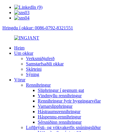
Hringdu í okkur: 0086-0792-8321551
Heim
Um okkur
Verksmiðjuferð
Samstarfsaðili okkar
Skírteini
Sýning
Vörur
Rennihringur
Sliphringur í gegnum gat
Vindmyllu rennihringur
Rennihringur fyrir byggingarvélar
Varnarslipphringur
Hástraumsrennihringur
Háspennu-rennihringur
Sérsniðinn rennihringur
Loftþrýsti- og vökvakerfis snúningsliður