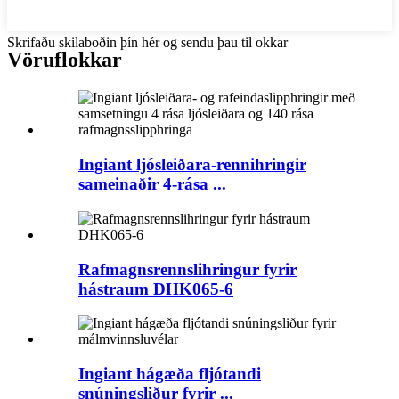
Skrifaðu skilaboðin þín hér og sendu þau til okkar
Vöruflokkar
Ingiant ljósleiðara-rennihringir
sameinaðir 4-rása ...
Rafmagnsrennslihringur fyrir
hástraum DHK065-6
Ingiant hágæða fljótandi
snúningsliður fyrir ...