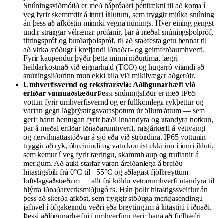
Snúningsviðmótið er með háþróaðri þéttitækni til að koma í
veg fyrir skemmdir á innri íhlutum, sem tryggir mjúka snúning
án þess að afköstin minnki vegna núnings. Hver eining gengst
undir strangar vélrænar prófanir, þar á meðal snúningsþolpróf,
titringspróf og burðarþolspróf, til að staðfesta getu hennar til
að virka stöðugt í krefjandi iðnaðar- og geimferðaumhverfi.
Fyrir kaupendur þýðir þetta minni niðurtíma, lægri
heildarkostnað við eignarhald (TCO) og hugarró vitandi að
snúningsliðurinn mun ekki bila við mikilvægar aðgerðir.
Umhverfisvernd og rekstrarsvið: Aðlögunarhæft við
erfiðar vinnuaðstæður
Þessi snúningsliður er með IP65
vottun fyrir umhverfisvernd og er fullkomlega rykþéttur og
varinn gegn lágþrýstingsvatnsþotum úr öllum áttum — sem
gerir hann hentugan fyrir bæði innandyra og utandyra notkun,
þar á meðal erfiðar iðnaðarumhverfi, ratsjárkerfi á vettvangi
og gervihnattastöðvar á sjó eða við ströndina. IP65 vottunin
tryggir að ryk, óhreinindi og vatn komist ekki inn í innri íhluti,
sem kemur í veg fyrir tæringu, skammhlaup og truflanir á
merkjum. Að auki starfar varan áreiðanlega á breiðu
hitastigsbili frá 0°C til +55°C og aðlagast fjölbreyttum
loftslagsaðstæðum — allt frá köldu vetrarumhverfi utandyra til
hlýrra iðnaðarverksmiðjugólfs. Hún þolir hitastigssveiflur án
þess að skerða afköst, sem tryggir stöðuga merkjasendingu
jafnvel í öfgakenndu veðri eða breytingum á hitastigi í iðnaði.
Þessi aðlögunarhæfni í umhverfinu gerir hana að fjölhæfri