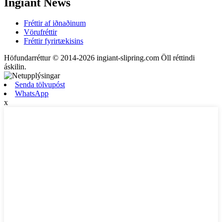
Ingiant News
Fréttir af iðnaðinum
Vörufréttir
Fréttir fyrirtækisins
Höfundarréttur © 2014-2026 ingiant-slipring.com Öll réttindi
áskilin.
Senda tölvupóst
WhatsApp
x