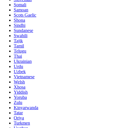
Somali
Samoan
Scots Gaelic
Shona
Sindhi
Sundanese
Swahili
Tajik
Tamil
Telugu
Thai
Ukrainian
Urdu
Uzbek
Vietnamese
Welsh
Xhosa
Yiddish
Yoruba
Zulu
Kinyarwanda
Tatar
Oriya
Turkmen