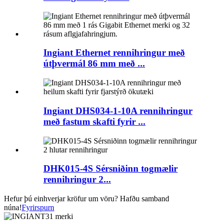
Ingiant Ethernet rennihringur með
útþvermál 86 mm með ...
Ingiant DHS034-1-10A rennihringur
með fastum skafti fyrir ...
DHK015-4S Sérsniðinn togmælir
rennihringur 2...
Hefur þú einhverjar kröfur um vöru? Hafðu samband
núna!
Fyrirspurn