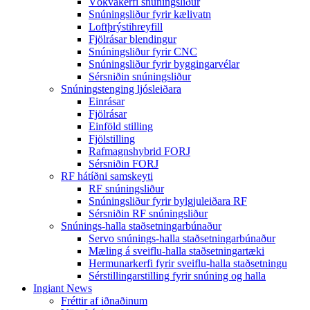
Vökvakerfi snúningsliður
Snúningsliður fyrir kælivatn
Loftþrýstihreyfill
Fjölrásar blendingur
Snúningsliður fyrir CNC
Snúningsliður fyrir byggingarvélar
Sérsniðin snúningsliður
Snúningstenging ljósleiðara
Einrásar
Fjölrásar
Einföld stilling
Fjölstilling
Rafmagnshybrid FORJ
Sérsniðin FORJ
RF hátíðni samskeyti
RF snúningsliður
Snúningsliður fyrir bylgjuleiðara RF
Sérsniðin RF snúningsliður
Snúnings-halla staðsetningarbúnaður
Servo snúnings-halla staðsetningarbúnaður
Mæling á sveiflu-halla staðsetningartæki
Hermunarkerfi fyrir sveiflu-halla staðsetningu
Sérstillingarstilling fyrir snúning og halla
Ingiant News
Fréttir af iðnaðinum