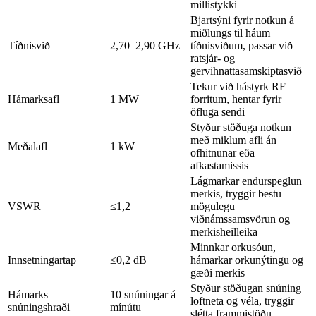
millistykki
Bjartsýni fyrir notkun á
miðlungs til háum
Tíðnisvið
2,70–2,90 GHz
tíðnisviðum, passar við
ratsjár- og
gervihnattasamskiptasvið
Tekur við hástyrk RF
Hámarksafl
1 MW
forritum, hentar fyrir
öfluga sendi
Styður stöðuga notkun
með miklum afli án
Meðalafl
1 kW
ofhitnunar eða
afkastamissis
Lágmarkar endurspeglun
merkis, tryggir bestu
VSWR
≤1,2
mögulegu
viðnámssamsvörun og
merkisheilleika
Minnkar orkusóun,
Innsetningartap
≤0,2 dB
hámarkar orkunýtingu og
gæði merkis
Styður stöðugan snúning
Hámarks
10 snúningar á
loftneta og véla, tryggir
snúningshraði
mínútu
slétta frammistöðu