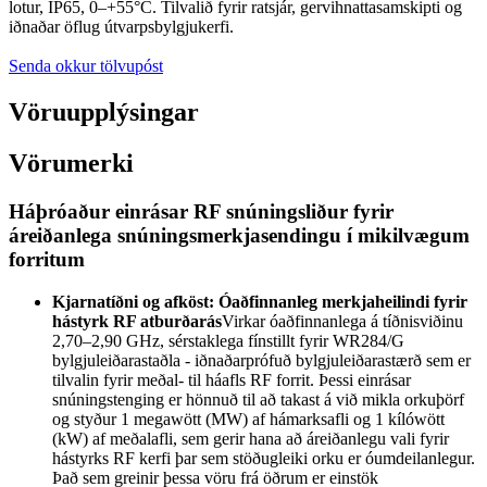
lotur, IP65, 0–+55°C. Tilvalið fyrir ratsjár, gervihnattasamskipti og
iðnaðar öflug útvarpsbylgjukerfi.
Senda okkur tölvupóst
Vöruupplýsingar
Vörumerki
Háþróaður einrásar RF snúningsliður fyrir
áreiðanlega snúningsmerkjasendingu í mikilvægum
forritum
Kjarnatíðni og afköst: Óaðfinnanleg merkjaheilindi fyrir
hástyrk RF atburðarás
Virkar óaðfinnanlega á tíðnisviðinu
2,70–2,90 GHz, sérstaklega fínstillt fyrir WR284/G
bylgjuleiðarastaðla - iðnaðarprófuð bylgjuleiðarastærð sem er
tilvalin fyrir meðal- til háafls RF forrit. Þessi einrásar
snúningstenging er hönnuð til að takast á við mikla orkuþörf
og styður 1 megawött (MW) af hámarksafli og 1 kílówött
(kW) af meðalafli, sem gerir hana að áreiðanlegu vali fyrir
hástyrks RF kerfi þar sem stöðugleiki orku er óumdeilanlegur.
Það sem greinir þessa vöru frá öðrum er einstök