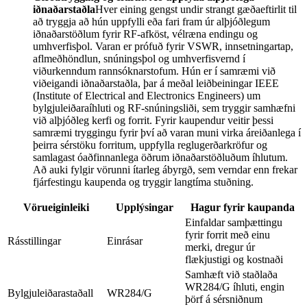
iðnaðarstaðla
Hver eining gengst undir strangt gæðaeftirlit til
að tryggja að hún uppfylli eða fari fram úr alþjóðlegum
iðnaðarstöðlum fyrir RF-afköst, vélræna endingu og
umhverfisþol. Varan er prófuð fyrir VSWR, innsetningartap,
aflmeðhöndlun, snúningsþol og umhverfisvernd í
viðurkenndum rannsóknarstofum. Hún er í samræmi við
viðeigandi iðnaðarstaðla, þar á meðal leiðbeiningar IEEE
(Institute of Electrical and Electronics Engineers) um
bylgjuleiðaraíhluti og RF-snúningsliði, sem tryggir samhæfni
við alþjóðleg kerfi og forrit. Fyrir kaupendur veitir þessi
samræmi tryggingu fyrir því að varan muni virka áreiðanlega í
þeirra sérstöku forritum, uppfylla reglugerðarkröfur og
samlagast óaðfinnanlega öðrum iðnaðarstöðluðum íhlutum.
Að auki fylgir vörunni ítarleg ábyrgð, sem verndar enn frekar
fjárfestingu kaupenda og tryggir langtíma stuðning.
Vörueiginleiki
Upplýsingar
Hagur fyrir kaupanda
Einfaldar samþættingu
fyrir forrit með einu
Rásstillingar
Einrásar
merki, dregur úr
flækjustigi og kostnaði
Samhæft við staðlaða
WR284/G íhluti, engin
Bylgjuleiðarastaðall
WR284/G
þörf á sérsniðnum