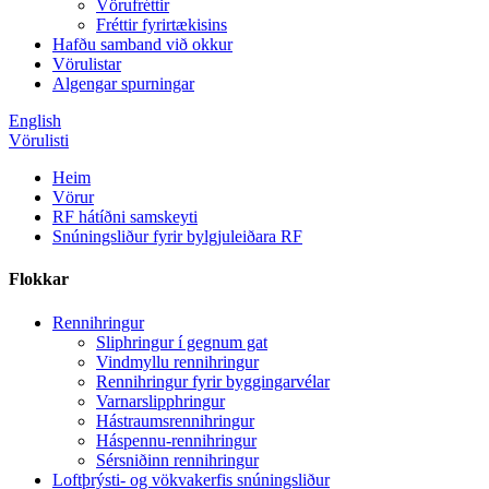
Vörufréttir
Fréttir fyrirtækisins
Hafðu samband við okkur
Vörulistar
Algengar spurningar
English
Vörulisti
Heim
Vörur
RF hátíðni samskeyti
Snúningsliður fyrir bylgjuleiðara RF
Flokkar
Rennihringur
Sliphringur í gegnum gat
Vindmyllu rennihringur
Rennihringur fyrir byggingarvélar
Varnarslipphringur
Hástraumsrennihringur
Háspennu-rennihringur
Sérsniðinn rennihringur
Loftþrýsti- og vökvakerfis snúningsliður