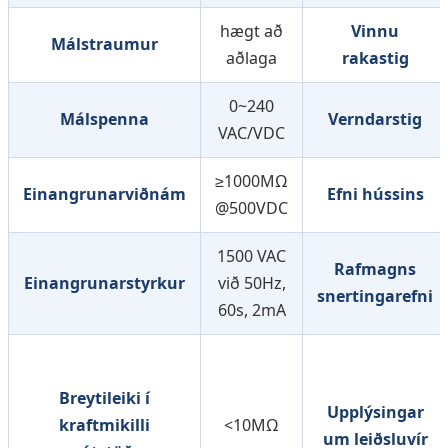
hægt að
Vinnu
Málstraumur
aðlaga
rakastig
0~240
Málspenna
Verndarstig
VAC/VDC
≥1000MΩ
Einangrunarviðnám
Efni hússins
@500VDC
1500 VAC
Rafmagns
Einangrunarstyrkur
við 50Hz,
snertingarefni
60s, 2mA
Breytileiki í
Upplýsingar
kraftmikilli
<10MΩ
um leiðsluvír