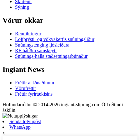
Skírteini
Sýning
Vörur okkar
Rennihringur
Loftþrýsti- og vökvakerfis snúningsliður
Snúningstenging ljósleiðara
RF hátíðni samskeyti
Snúnings-halla staðsetningarbúnaður
Ingiant News
Fréttir af iðnaðinum
Vörufréttir
Fréttir fyrirtækisins
Höfundarréttur © 2014-2026 ingiant-slipring.com Öll réttindi
áskilin.
Senda tölvupóst
WhatsApp
x