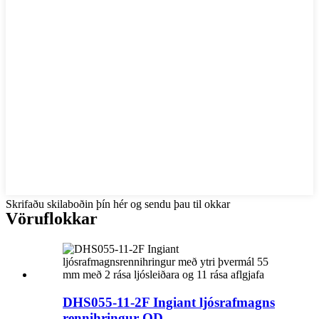
Skrifaðu skilaboðin þín hér og sendu þau til okkar
Vöruflokkar
DHS055-11-2F Ingiant ljósrafmagns
rennihringur OD...