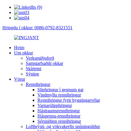
Hringdu í okkur: 0086-0792-8321551
Heim
Um okkur
Verksmiðjuferð
Samstarfsaðili okkar
Skírteini
Sýning
Vörur
Rennihringur
Sliphringur í gegnum gat
Vindmyllu rennihringur
Rennihringur fyrir byggingarvélar
Varnarslipphringur
Hástraumsrennihringur
Háspennu-rennihringur
Sérsniðinn rennihringur
Loftþrýsti- og vökvakerfis snúningsliður