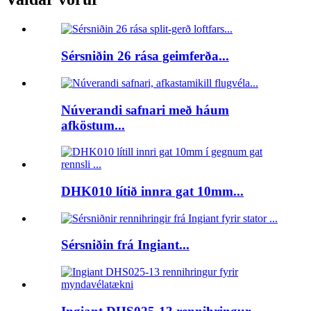
Sérsniðin 26 rása geimferða...
Núverandi safnari með háum
afköstum...
DHK010 lítið innra gat 10mm...
Sérsniðin frá Ingiant...