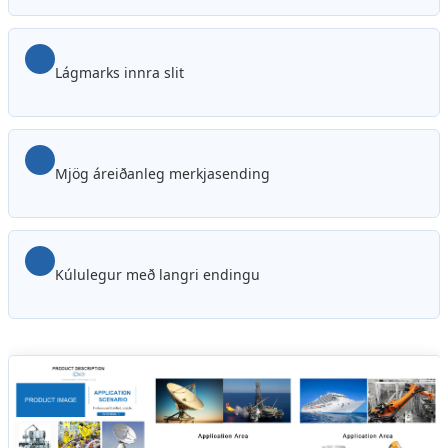
Lágmarks innra slit
Mjög áreiðanleg merkjasending
Kúlulegur með langri endingu