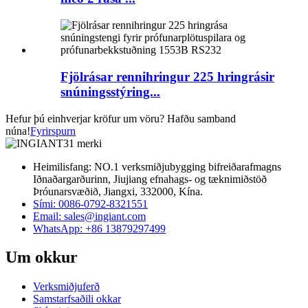
Fjölrásar rennihringur 225 hringrásir
snúningsstýring...
Hefur þú einhverjar kröfur um vöru? Hafðu samband
núna!
Fyrirspurn
Heimilisfang: NO.1 verksmiðjubygging bifreiðarafmagns
Iðnaðargarðurinn, Jiujiang efnahags- og tæknimiðstöð
Þróunarsvæðið, Jiangxi, 332000, Kína.
Sími: 0086-0792-8321551
Email:
sales@ingiant.com
WhatsApp: +86 13879297499
Um okkur
Verksmiðjuferð
Samstarfsaðili okkar