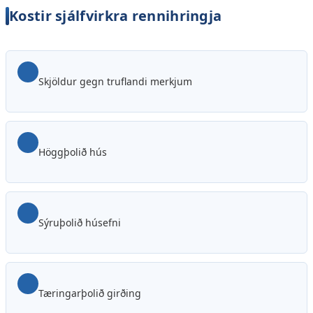
Kostir sjálfvirkra rennihringja
Skjöldur gegn truflandi merkjum
Höggþolið hús
Sýruþolið húsefni
Tæringarþolið girðing