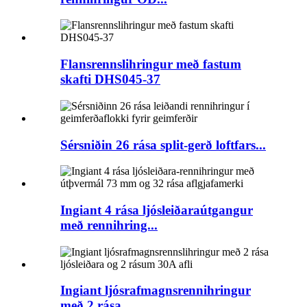
Flansrennslihringur með fastum
skafti DHS045-37
Sérsniðin 26 rása split-gerð loftfars...
Ingiant 4 rása ljósleiðaraútgangur
með rennihring...
Ingiant ljósrafmagnsrennihringur
með 2 rása ...