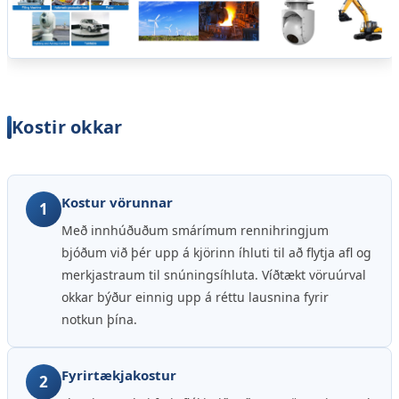
Kostir okkar
Kostur vörunnar
1
Með innhúðuðum smárímum rennihringjum
bjóðum við þér upp á kjörinn íhluti til að flytja afl og
merkjastraum til snúningsíhluta. Víðtækt vöruúrval
okkar býður einnig upp á réttu lausnina fyrir
notkun þína.
Fyrirtækjakostur
2