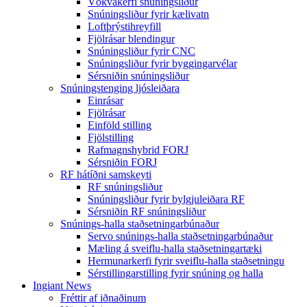
Vökvakerfi snúningsliður
Snúningsliður fyrir kælivatn
Loftþrýstihreyfill
Fjölrásar blendingur
Snúningsliður fyrir CNC
Snúningsliður fyrir byggingarvélar
Sérsniðin snúningsliður
Snúningstenging ljósleiðara
Einrásar
Fjölrásar
Einföld stilling
Fjölstilling
Rafmagnshybrid FORJ
Sérsniðin FORJ
RF hátíðni samskeyti
RF snúningsliður
Snúningsliður fyrir bylgjuleiðara RF
Sérsniðin RF snúningsliður
Snúnings-halla staðsetningarbúnaður
Servo snúnings-halla staðsetningarbúnaður
Mæling á sveiflu-halla staðsetningartæki
Hermunarkerfi fyrir sveiflu-halla staðsetningu
Sérstillingarstilling fyrir snúning og halla
Ingiant News
Fréttir af iðnaðinum