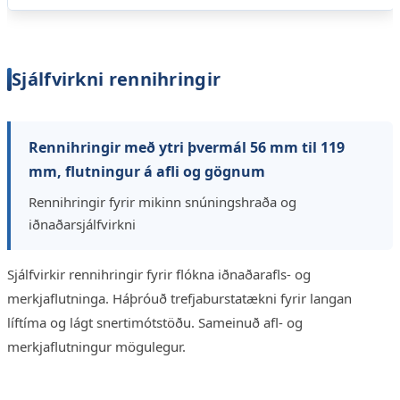
Sjálfvirkni rennihringir
Rennihringir með ytri þvermál 56 mm til 119
mm, flutningur á afli og gögnum
Rennihringir fyrir mikinn snúningshraða og
iðnaðarsjálfvirkni
Sjálfvirkir rennihringir fyrir flókna iðnaðarafls- og
merkjaflutninga. Háþróuð trefjaburstatækni fyrir langan
líftíma og lágt snertimótstöðu. Sameinuð afl- og
merkjaflutningur mögulegur.