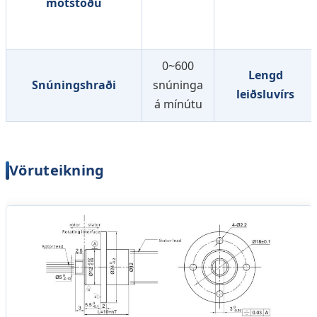
mótstöðu
0~600
Lengd
Snúningshraði
snúninga
leiðsluvírs
á mínútu
Vöruteikning