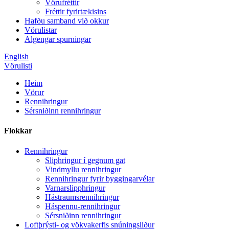
Vörufréttir
Fréttir fyrirtækisins
Hafðu samband við okkur
Vörulistar
Algengar spurningar
English
Vörulisti
Heim
Vörur
Rennihringur
Sérsniðinn rennihringur
Flokkar
Rennihringur
Sliphringur í gegnum gat
Vindmyllu rennihringur
Rennihringur fyrir byggingarvélar
Varnarslipphringur
Hástraumsrennihringur
Háspennu-rennihringur
Sérsniðinn rennihringur
Loftþrýsti- og vökvakerfis snúningsliður