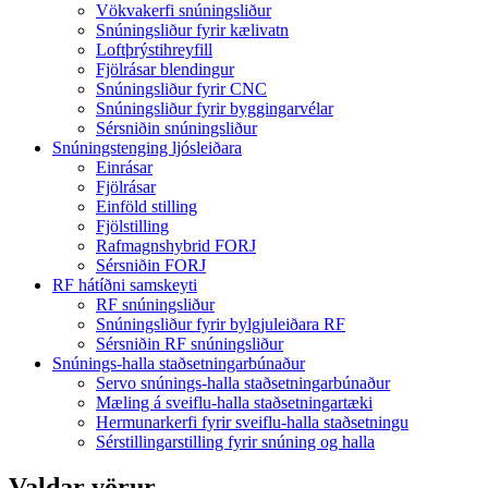
Vökvakerfi snúningsliður
Snúningsliður fyrir kælivatn
Loftþrýstihreyfill
Fjölrásar blendingur
Snúningsliður fyrir CNC
Snúningsliður fyrir byggingarvélar
Sérsniðin snúningsliður
Snúningstenging ljósleiðara
Einrásar
Fjölrásar
Einföld stilling
Fjölstilling
Rafmagnshybrid FORJ
Sérsniðin FORJ
RF hátíðni samskeyti
RF snúningsliður
Snúningsliður fyrir bylgjuleiðara RF
Sérsniðin RF snúningsliður
Snúnings-halla staðsetningarbúnaður
Servo snúnings-halla staðsetningarbúnaður
Mæling á sveiflu-halla staðsetningartæki
Hermunarkerfi fyrir sveiflu-halla staðsetningu
Sérstillingarstilling fyrir snúning og halla
Valdar vörur