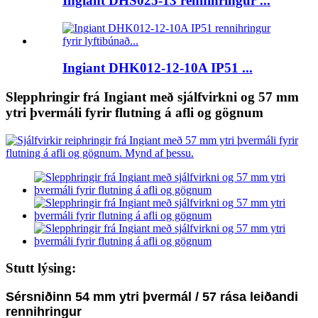
Ingiant DHS025-13 rennihringur ...
Ingiant DHK012-12-10A IP51 ...
Slepphringir frá Ingiant með sjálfvirkni og 57 mm
ytri þvermáli fyrir flutning á afli og gögnum
Stutt lýsing:
Sérsniðinn 54 mm ytri þvermál / 57 rása leiðandi
rennihringur