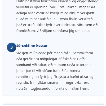
Flutningstækni fyrir flókin iðnaðar- og öryggistengd
verkefni er kjarninn í vöruúrvali okkar. Hægt er að
aðlaga allar vörur að hverjum og einum verkþætti
til að veita þér aukið gildi. Fyrsta flokks verkfræði –
það er krafa okkar fyrir hverja einustu vöru sem við
framleiðum. Við viljum sannfæra þig um þetta.
Sérsniðinn kostur
3
Við getum útvegað þér magn frá 1. Sérstök form
eða gerðir eru mögulegar ef óskað er. Hafðu
samband við okkur. Við munum ræða áskoranir
þínar þar til við höfum fundið fullkomna
rennihringinn fyrir þig. Treystu á hæfni okkar og
reynslu. Innhylktar smárennihringir okkar eru
notaðir í tugþúsundum forrita um allan heim.