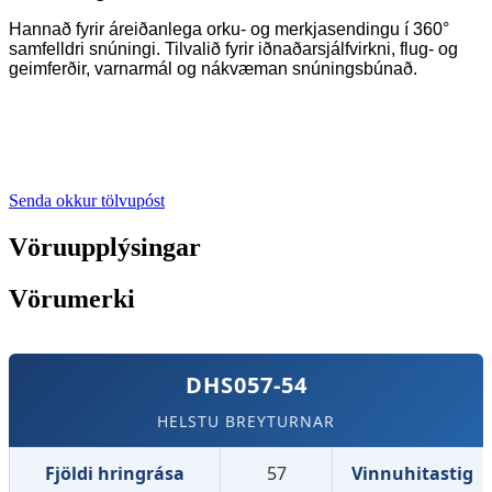
Hannað fyrir áreiðanlega orku- og merkjasendingu í 360°
samfelldri snúningi. Tilvalið fyrir iðnaðarsjálfvirkni, flug- og
geimferðir, varnarmál og nákvæman snúningsbúnað.
Senda okkur tölvupóst
Vöruupplýsingar
Vörumerki
DHS057-54
HELSTU BREYTURNAR
Fjöldi hringrása
57
Vinnuhitastig