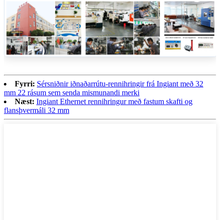
Fyrri:
Sérsniðnir iðnaðarrútu-rennihringir frá Ingiant með 32
mm 22 rásum sem senda mismunandi merki
Næst:
Ingiant Ethernet rennihringur með fastum skafti og
flansþvermáli 32 mm