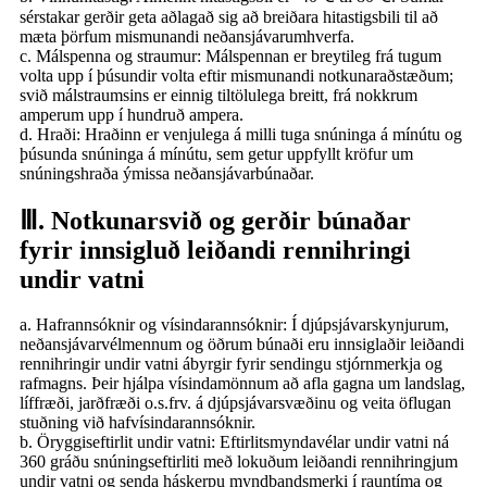
sérstakar gerðir geta aðlagað sig að breiðara hitastigsbili til að
mæta þörfum mismunandi neðansjávarumhverfa.
c. Málspenna og straumur: Málspennan er breytileg frá tugum
volta upp í þúsundir volta eftir mismunandi notkunaraðstæðum;
svið málstraumsins er einnig tiltölulega breitt, frá nokkrum
amperum upp í hundruð ampera.
d. Hraði: Hraðinn er venjulega á milli tuga snúninga á mínútu og
þúsunda snúninga á mínútu, sem getur uppfyllt kröfur um
snúningshraða ýmissa neðansjávarbúnaðar.
Ⅲ. Notkunarsvið og gerðir búnaðar
fyrir innsigluð leiðandi rennihringi
undir vatni
a. Hafrannsóknir og vísindarannsóknir: Í djúpsjávarskynjurum,
neðansjávarvélmennum og öðrum búnaði eru innsiglaðir leiðandi
rennihringir undir vatni ábyrgir fyrir sendingu stjórnmerkja og
rafmagns. Þeir hjálpa vísindamönnum að afla gagna um landslag,
líffræði, jarðfræði o.s.frv. á djúpsjávarsvæðinu og veita öflugan
stuðning við hafvísindarannsóknir.
b. Öryggiseftirlit undir vatni: Eftirlitsmyndavélar undir vatni ná
360 gráðu snúningseftirliti með lokuðum leiðandi rennihringjum
undir vatni og senda háskerpu myndbandsmerki í rauntíma og