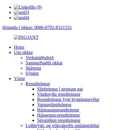
Hringdu í okkur: 0086-0792-8321551
Heim
Um okkur
Verksmiðjuferð
Samstarfsaðili okkar
Skírteini
Sýning
Vörur
Rennihringur
Sliphringur í gegnum gat
Vindmyllu rennihringur
Rennihringur fyrir byggingarvélar
Varnarslipphringur
Hástraumsrennihringur
Háspennu-rennihringur
Sérsniðinn rennihringur
Loftþrýsti- og vökvakerfis snúningsliður