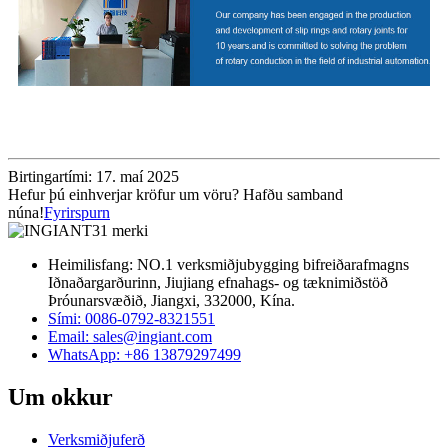
Birtingartími: 17. maí 2025
Hefur þú einhverjar kröfur um vöru? Hafðu samband
núna!
Fyrirspurn
Heimilisfang: NO.1 verksmiðjubygging bifreiðarafmagns
Iðnaðargarðurinn, Jiujiang efnahags- og tæknimiðstöð
Þróunarsvæðið, Jiangxi, 332000, Kína.
Sími: 0086-0792-8321551
Email:
sales@ingiant.com
WhatsApp: +86 13879297499
Um okkur
Verksmiðjuferð