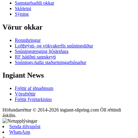
Samstarfsaðili okkar
Skírteini
Sýning
Vörur okkar
Rennihringur
Loftþrýsti- og vökvakerfis snúningsliður
Snúningstenging ljósleiðara
RF hátíðni samskeyti
Snúnings-halla staðsetningarbúnaður
Ingiant News
Fréttir af iðnaðinum
Vörufréttir
Fréttir fyrirtækisins
Höfundarréttur © 2014-2026 ingiant-slipring.com Öll réttindi
áskilin.
Senda tölvupóst
WhatsApp
x