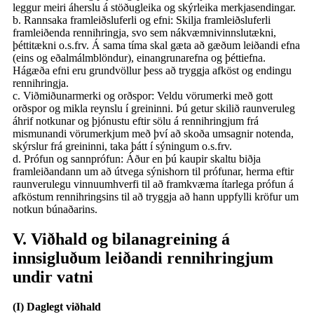
leggur meiri áherslu á stöðugleika og skýrleika merkjasendingar.
b. Rannsaka framleiðsluferli og efni: Skilja framleiðsluferli
framleiðenda rennihringja, svo sem nákvæmnivinnslutækni,
þéttitækni o.s.frv. Á sama tíma skal gæta að gæðum leiðandi efna
(eins og eðalmálmblöndur), einangrunarefna og þéttiefna.
Hágæða efni eru grundvöllur þess að tryggja afköst og endingu
rennihringja.
c. Viðmiðunarmerki og orðspor: Veldu vörumerki með gott
orðspor og mikla reynslu í greininni. Þú getur skilið raunveruleg
áhrif notkunar og þjónustu eftir sölu á rennihringjum frá
mismunandi vörumerkjum með því að skoða umsagnir notenda,
skýrslur frá greininni, taka þátt í sýningum o.s.frv.
d. Prófun og sannprófun: Áður en þú kaupir skaltu biðja
framleiðandann um að útvega sýnishorn til prófunar, herma eftir
raunverulegu vinnuumhverfi til að framkvæma ítarlega prófun á
afköstum rennihringsins til að tryggja að hann uppfylli kröfur um
notkun búnaðarins.
V. Viðhald og bilanagreining á
innsigluðum leiðandi rennihringjum
undir vatni
(I) Daglegt viðhald