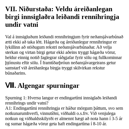
VII. Niðurstaða: Veldu áreiðanlegan
birgi innsiglaðra leiðandi rennihringja
undir vatni
Val á innsigluðum leiðandi rennihringjum fyrir neðansjávarbúnað
ætti ekki að taka létt. Hágæða og áreiðanlegur rennihringur er
lykillinn að stöðugum rekstri neðansjávarbúnaðar. Að velja
sterkan og virtan birgi getur ekki aðeins tryggt hágæða vörur,
heldur einnig notið faglegrar ráðgjafar fyrir sölu og fullkominnar
þjónustu eftir sölu. Í framtíðarþróun neðansjávargeirans getur
samstarf við áreiðanlega birgja tryggt skilvirkan rekstur
búnaðarins.
Ⅷ. Algengar spurningar
Spurning 1: Hversu langur er endingartími innsiglaðs leiðandi
rennihrings undir vatni?
A1: Endingartími rennihringja er háður mörgum þáttum, svo sem
notkunarumhverfi, vinnutíðni, viðhaldi o.s.frv. Við venjulega
notkun og viðhaldsskilyrði er almennt hægt að nota hann í 3-5 ár
og sumar hágæða vörur geta haft endingartíma í 8-10 ár.