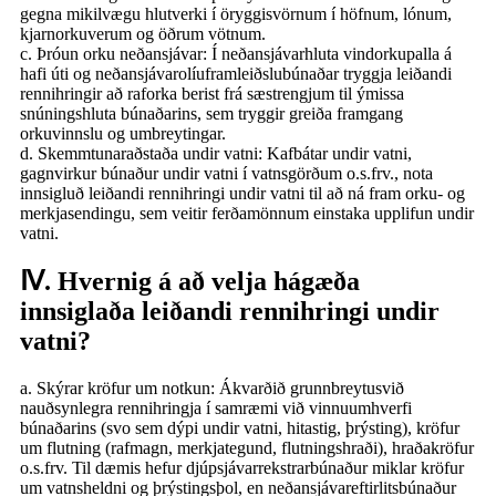
gegna mikilvægu hlutverki í öryggisvörnum í höfnum, lónum,
kjarnorkuverum og öðrum vötnum.
c. Þróun orku neðansjávar: Í neðansjávarhluta vindorkupalla á
hafi úti og neðansjávarolíuframleiðslubúnaðar tryggja leiðandi
rennihringir að raforka berist frá sæstrengjum til ýmissa
snúningshluta búnaðarins, sem tryggir greiða framgang
orkuvinnslu og umbreytingar.
d. Skemmtunaraðstaða undir vatni: Kafbátar undir vatni,
gagnvirkur búnaður undir vatni í vatnsgörðum o.s.frv., nota
innsigluð leiðandi rennihringi undir vatni til að ná fram orku- og
merkjasendingu, sem veitir ferðamönnum einstaka upplifun undir
vatni.
Ⅳ. Hvernig á að velja hágæða
innsiglaða leiðandi rennihringi undir
vatni?
a. Skýrar kröfur um notkun: Ákvarðið grunnbreytusvið
nauðsynlegra rennihringja í samræmi við vinnuumhverfi
búnaðarins (svo sem dýpi undir vatni, hitastig, þrýsting), kröfur
um flutning (rafmagn, merkjategund, flutningshraði), hraðakröfur
o.s.frv. Til dæmis hefur djúpsjávarrekstrarbúnaður miklar kröfur
um vatnsheldni og þrýstingsþol, en neðansjávareftirlitsbúnaður