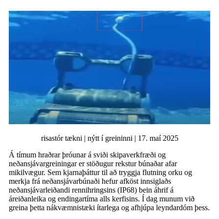
risastór tækni | nýtt í greininni | 17. maí 2025
Á tímum hraðrar þróunar á sviði skipaverkfræði og
neðansjávargreiningar er stöðugur rekstur búnaðar afar
mikilvægur. Sem kjarnaþáttur til að tryggja flutning orku og
merkja frá neðansjávarbúnaði hefur afköst innsiglaðs
neðansjávarleiðandi rennihringsins (IP68) bein áhrif á
áreiðanleika og endingartíma alls kerfisins. Í dag munum við
greina þetta nákvæmnistæki ítarlega og afhjúpa leyndardóm þess.