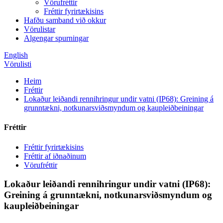
Vörufréttir
Fréttir fyrirtækisins
Hafðu samband við okkur
Vörulistar
Algengar spurningar
English
Vörulisti
Heim
Fréttir
Lokaður leiðandi rennihringur undir vatni (IP68): Greining á
grunntækni, notkunarsviðsmyndum og kaupleiðbeiningar
Fréttir
Fréttir fyrirtækisins
Fréttir af iðnaðinum
Vörufréttir
Lokaður leiðandi rennihringur undir vatni (IP68):
Greining á grunntækni, notkunarsviðsmyndum og
kaupleiðbeiningar