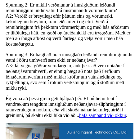
Spurning 2: Er mikill verðmunur á innsigluðum leiðandi
rennihringjum undir vatni frá mismunandi vörumerkjum?
A2: Verðið er breytilegt eftir þáttum eins og vörumerki,
tæknilegum breytum, framleiðsluferli og efni. Verð á
rennihringjum frá þekktum vörumerkjum og með háa afköstum
er tiltölulega hátt, en gæði og áreiðanleiki eru tryggðari. Mælt er
með að íhuga afköst og verð ítarlega og velja vörur með háa
kostnaðargetu.
Spurning 3: Er hægt að nota innsiglaða leiðandi rennihringi undir
vatni í öðru umhverfi sem ekki er neðansjávar?
A3: Já, vegna góðrar verndargetu, auk þess að vera notaður í
neðansjávarumhverfi, er einnig hægt að nota það í erfiðum
iðnaðarumhverfum með miklar kröfur um vatnsheldingu og
rykþéttingu, svo sem í rökum verksmiðjum og á stöðum með
miklu ryki.
Ég vona að þessi grein geti hjálpað þér. Ef þú hefur lent í
vandræðum tengdum innsigluðum neðansjávar-sliphringjum í
raunverulegum notkun, eða vilt skoða nánar tæknileg atriði í
greininni, þá skaltu ekki hika við að...
hafa samband við okkur
.