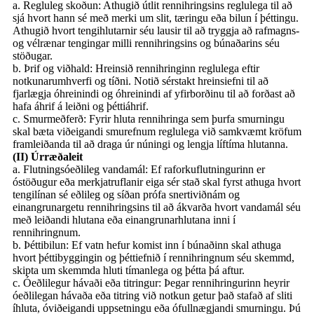
a. Regluleg skoðun: Athugið útlit rennihringsins reglulega til að
sjá hvort hann sé með merki um slit, tæringu eða bilun í þéttingu.
Athugið hvort tengihlutarnir séu lausir til að tryggja að rafmagns-
og vélrænar tengingar milli rennihringsins og búnaðarins séu
stöðugar.
b. Þrif og viðhald: Hreinsið rennihringinn reglulega eftir
notkunarumhverfi og tíðni. Notið sérstakt hreinsiefni til að
fjarlægja óhreinindi og óhreinindi af yfirborðinu til að forðast að
hafa áhrif á leiðni og þéttiáhrif.
c. Smurmeðferð: Fyrir hluta rennihringa sem þurfa smurningu
skal bæta viðeigandi smurefnum reglulega við samkvæmt kröfum
framleiðanda til að draga úr núningi og lengja líftíma hlutanna.
(II) Úrræðaleit
a. Flutningsóeðlileg vandamál: Ef raforkuflutningurinn er
óstöðugur eða merkjatruflanir eiga sér stað skal fyrst athuga hvort
tengilínan sé eðlileg og síðan prófa snertiviðnám og
einangrunargetu rennihringsins til að ákvarða hvort vandamál séu
með leiðandi hlutana eða einangrunarhlutana inni í
rennihringnum.
b. Þéttibilun: Ef vatn hefur komist inn í búnaðinn skal athuga
hvort þéttibyggingin og þéttiefnið í rennihringnum séu skemmd,
skipta um skemmda hluti tímanlega og þétta þá aftur.
c. Óeðlilegur hávaði eða titringur: Þegar rennihringurinn heyrir
óeðlilegan hávaða eða titring við notkun getur það stafað af sliti
íhluta, óviðeigandi uppsetningu eða ófullnægjandi smurningu. Þú