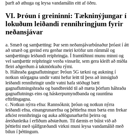
þarft að athuga og leysa vandamálin eitt af öðru.
VI. Þróun í greininni: Tækninýjungar í
lokuðum leiðandi rennihringjum fyrir
neðansjávar
a. Smæð og samþætting: Þar sem neðansjávarbúnaður þróast í átt
að smæð og greind eru gerðar meiri kröfur um rúmmál og
samþættingu leiðandi reiphringja. Í framtíðinni munu minni og
vel samþættir reiphringir verða vinsælir, sem gera kleift að miðla
fleiri aðgerðum á takmörkuðu rými.
b. Háhraða gagnaflutningur: Þróun 5G tækni og aukning í
notkun stórgagna undir vatni hefur leitt til þess að innsigluð
leiðandi rennihringir undir vatni hafa stöðugt bætt
gagnaflutningshraða og bandbreidd til að mæta þörfum háhraða
gagnaflutnings eins og háskerpumyndbanda og rauntíma
eftirlitsgagna.
c. Notkun nýrra efna: Rannsóknir, þróun og notkun nýrra
leiðandi efna, einangrunarefna og þéttiefna mun bæta enn frekar
afköst rennihringja og auka aðlögunarhæfni þeirra og
áreiðanleika í erfiðum aðstæðum. Til dæmis er búist við að
þéttiefni með sjálfgræðandi virkni muni leysa vandamálið með
bilun í þéttingum.