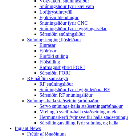
Vökvakerfi snúningsliður
Snúningsliður fyrir kælivatn
Loftþrýstihreyfill
Fjölrásar blendingur
Snúningsliður fyrir CNC
Snúningsliður fyrir byggingarvélar
Sérsniðin snúningsliður
Snúningstenging ljósleiðara
Einrásar
Fjölrásar
Einföld stilling
Fjölstilling
Rafmagnshybrid FORJ
Sérsniðin FORJ
RF hátíðni samskeyti
RF snúningsliður
Snúningsliður fyrir bylgjuleiðara RF
Sérsniðin RF snúningsliður
Snúnings-halla staðsetningarbúnaður
Servo snúnings-halla staðsetningarbúnaður
Mæling á sveiflu-halla staðsetningartæki
Hermunarkerfi fyrir sveiflu-halla staðsetningu
Sérstillingarstilling fyrir snúning og halla
Ingiant News
Fréttir af iðnaðinum