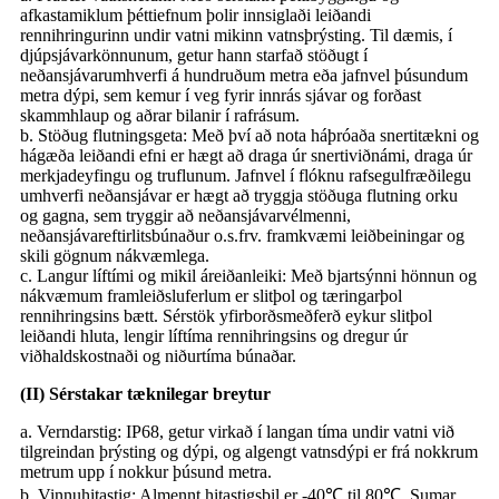
afkastamiklum þéttiefnum þolir innsiglaði leiðandi
rennihringurinn undir vatni mikinn vatnsþrýsting. Til dæmis, í
djúpsjávarkönnunum, getur hann starfað stöðugt í
neðansjávarumhverfi á hundruðum metra eða jafnvel þúsundum
metra dýpi, sem kemur í veg fyrir innrás sjávar og forðast
skammhlaup og aðrar bilanir í rafrásum.
b. Stöðug flutningsgeta: Með því að nota háþróaða snertitækni og
hágæða leiðandi efni er hægt að draga úr snertiviðnámi, draga úr
merkjadeyfingu og truflunum. Jafnvel í flóknu rafsegulfræðilegu
umhverfi neðansjávar er hægt að tryggja stöðuga flutning orku
og gagna, sem tryggir að neðansjávarvélmenni,
neðansjávareftirlitsbúnaður o.s.frv. framkvæmi leiðbeiningar og
skili gögnum nákvæmlega.
c. Langur líftími og mikil áreiðanleiki: Með bjartsýnni hönnun og
nákvæmum framleiðsluferlum er slitþol og tæringarþol
rennihringsins bætt. Sérstök yfirborðsmeðferð eykur slitþol
leiðandi hluta, lengir líftíma rennihringsins og dregur úr
viðhaldskostnaði og niðurtíma búnaðar.
(II) Sérstakar tæknilegar breytur
a. Verndarstig: IP68, getur virkað í langan tíma undir vatni við
tilgreindan þrýsting og dýpi, og algengt vatnsdýpi er frá nokkrum
metrum upp í nokkur þúsund metra.
b. Vinnuhitastig: Almennt hitastigsbil er -40℃ til 80℃. Sumar