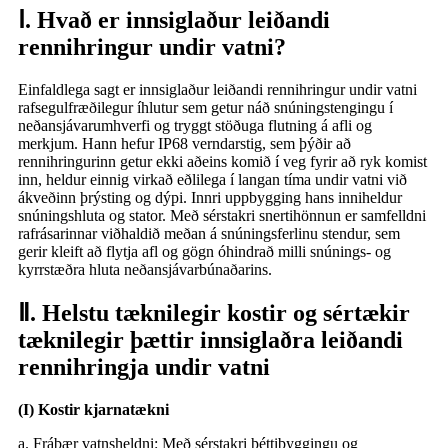
Ⅰ. Hvað er innsiglaður leiðandi
rennihringur undir vatni?
Einfaldlega sagt er innsiglaður leiðandi rennihringur undir vatni
rafsegulfræðilegur íhlutur sem getur náð snúningstengingu í
neðansjávarumhverfi og tryggt stöðuga flutning á afli og
merkjum. Hann hefur IP68 verndarstig, sem þýðir að
rennihringurinn getur ekki aðeins komið í veg fyrir að ryk komist
inn, heldur einnig virkað eðlilega í langan tíma undir vatni við
ákveðinn þrýsting og dýpi. Innri uppbygging hans inniheldur
snúningshluta og stator. Með sérstakri snertihönnun er samfelldni
rafrásarinnar viðhaldið meðan á snúningsferlinu stendur, sem
gerir kleift að flytja afl og gögn óhindrað milli snúnings- og
kyrrstæðra hluta neðansjávarbúnaðarins.
Ⅱ. Helstu tæknilegir kostir og sértækir
tæknilegir þættir innsiglaðra leiðandi
rennihringja undir vatni
(I) Kostir kjarnatækni
a. Frábær vatnsheldni: Með sérstakri þéttibyggingu og