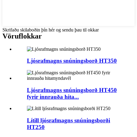
Skrifaðu skilaboðin þín hér og sendu þau til okkar
Vöruflokkar
Ljósrafmagns snúningsborð HT350
Ljósrafmagns snúningsborð HT450
fyrir innrauða hita...
Lítill ljósrafmagns snúningsborði
HT250