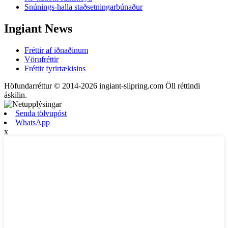
Snúnings-halla staðsetningarbúnaður
Ingiant News
Fréttir af iðnaðinum
Vörufréttir
Fréttir fyrirtækisins
Höfundarréttur © 2014-2026 ingiant-slipring.com Öll réttindi
áskilin.
Senda tölvupóst
WhatsApp
x