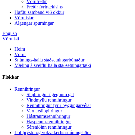
Vörufréttir
Fréttir fyrirtækisins
Hafðu samband við okkur
Vörulistar
Algengar spurningar
English
Vörulisti
Heim
Vörur
Snúnings-halla staðsetningarbúnaður
Mæling á sveiflu-halla staðsetningartæki
Flokkar
Rennihringur
Sliphringur í gegnum gat
Vindmyllu rennihringur
Rennihringur fyrir byggingarvélar
Varnarslipphringur
Hástraumsrennihringur
Háspennu-rennihringur
Sérsniðinn rennihringur
Loftþrýsti- og vökvakerfis snúningsliður