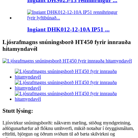
Ingiant DHS025-13 rennihringur ...
Ingiant DHK012-12-10A IP51 ...
Ljósrafmagns snúningsborð HT450 fyrir innrauða
hitamyndavél
Stutt lýsing:
Ljósvirkur snúningsborði: nákvæm mæling, stöðug myndgreining,
aðlögunarhæfur að flóknu umhverfi, mikið notaður í öryggismálum,
eftirliti, björgun og öðrum sviðum til að bæta skilvirkni og