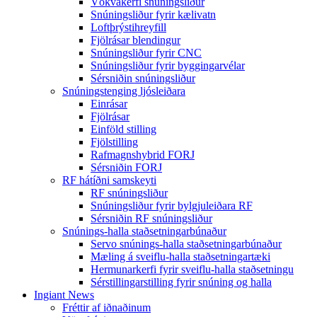
Vökvakerfi snúningsliður
Snúningsliður fyrir kælivatn
Loftþrýstihreyfill
Fjölrásar blendingur
Snúningsliður fyrir CNC
Snúningsliður fyrir byggingarvélar
Sérsniðin snúningsliður
Snúningstenging ljósleiðara
Einrásar
Fjölrásar
Einföld stilling
Fjölstilling
Rafmagnshybrid FORJ
Sérsniðin FORJ
RF hátíðni samskeyti
RF snúningsliður
Snúningsliður fyrir bylgjuleiðara RF
Sérsniðin RF snúningsliður
Snúnings-halla staðsetningarbúnaður
Servo snúnings-halla staðsetningarbúnaður
Mæling á sveiflu-halla staðsetningartæki
Hermunarkerfi fyrir sveiflu-halla staðsetningu
Sérstillingarstilling fyrir snúning og halla
Ingiant News
Fréttir af iðnaðinum