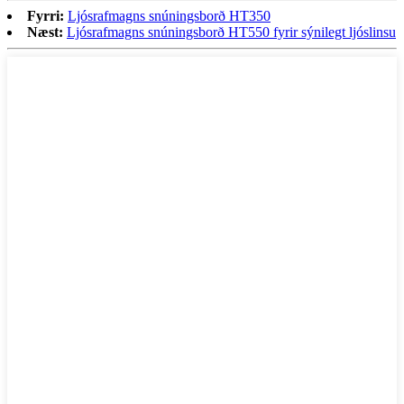
Fyrri:
Ljósrafmagns snúningsborð HT350
Næst:
Ljósrafmagns snúningsborð HT550 fyrir sýnilegt ljóslinsu