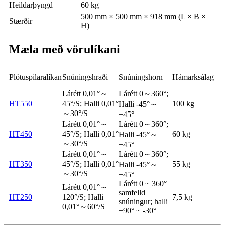
Heildarþyngd
60 kg
500 mm × 500 mm × 918 mm (L × B ×
Stærðir
H)
Mæla með vörulíkani
Plötuspilaralíkan
Snúningshraði
Snúningshorn
Hámarksálag
Lárétt 0,01°～
Lárétt 0～360°;
HT550
45°/S; Halli 0,01°
100 kg
Halli -45°～
～30°/S
+45°
Lárétt 0,01°～
Lárétt 0～360°;
HT450
45°/S; Halli 0,01°
60 kg
Halli -45°～
～30°/S
+45°
Lárétt 0,01°～
Lárétt 0～360°;
HT350
45°/S; Halli 0,01°
55 kg
Halli -45°～
～30°/S
+45°
Lárétt 0 ~ 360°
Lárétt 0,01°～
samfelld
HT250
120°/S; Halli
7,5 kg
snúningur; halli
0,01°～60°/S
+90° ~ -30°