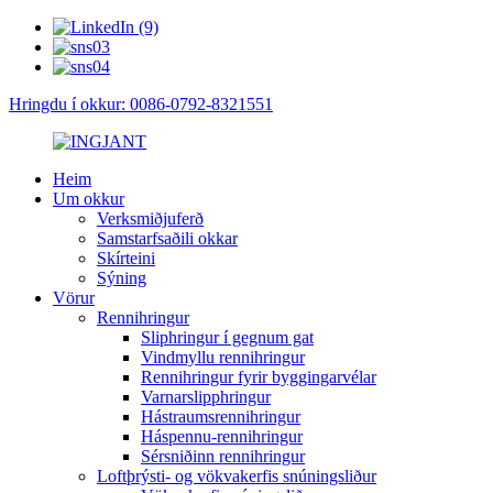
Hringdu í okkur: 0086-0792-8321551
Heim
Um okkur
Verksmiðjuferð
Samstarfsaðili okkar
Skírteini
Sýning
Vörur
Rennihringur
Sliphringur í gegnum gat
Vindmyllu rennihringur
Rennihringur fyrir byggingarvélar
Varnarslipphringur
Hástraumsrennihringur
Háspennu-rennihringur
Sérsniðinn rennihringur
Loftþrýsti- og vökvakerfis snúningsliður