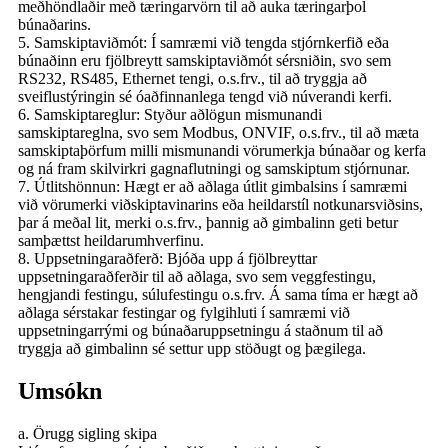
meðhöndlaðir með tæringarvörn til að auka tæringarþol
búnaðarins.
5. Samskiptaviðmót: Í samræmi við tengda stjórnkerfið eða
búnaðinn eru fjölbreytt samskiptaviðmót sérsniðin, svo sem
RS232, RS485, Ethernet tengi, o.s.frv., til að tryggja að
sveiflustýringin sé óaðfinnanlega tengd við núverandi kerfi.
6. Samskiptareglur: Styður aðlögun mismunandi
samskiptareglna, svo sem Modbus, ONVIF, o.s.frv., til að mæta
samskiptaþörfum milli mismunandi vörumerkja búnaðar og kerfa
og ná fram skilvirkri gagnaflutningi og samskiptum stjórnunar.
7. Útlitshönnun: Hægt er að aðlaga útlit gimbalsins í samræmi
við vörumerki viðskiptavinarins eða heildarstíl notkunarsviðsins,
þar á meðal lit, merki o.s.frv., þannig að gimbalinn geti betur
samþættst heildarumhverfinu.
8. Uppsetningaraðferð: Bjóða upp á fjölbreyttar
uppsetningaraðferðir til að aðlaga, svo sem veggfestingu,
hengjandi festingu, súlufestingu o.s.frv. Á sama tíma er hægt að
aðlaga sérstakar festingar og fylgihluti í samræmi við
uppsetningarrými og búnaðaruppsetningu á staðnum til að
tryggja að gimbalinn sé settur upp stöðugt og þægilega.
Umsókn
a. Örugg sigling skipa