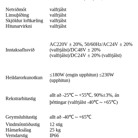
Netviðmót
valfrjálst
Linsuþíðing
valfrjálst
Skjöldur loftkæling
valfrjálst
Hitunarvirkni
valfrjálst
AC220V ± 20%, 50/60Hz/AC24V ± 20%
Inntaksaflssvið
(valfrjálst)/DC48V ± 20%
(valfrjálst)/DC24V ± 20% (valfrjálst)
≤180W (engin upphitun) ≤230W
Heildarorkunotkun
(upphitun)
allt að -25℃～+55℃, 90%±3%, án
Rekstrarhitastig
þéttingar (valfrjálst -40℃～+65℃)
Geymsluhitastig
allt að -40℃～+65℃
Vindmótstöðustig
12 stig
Hámarksálag
25 kg
Verndarstig
IP66