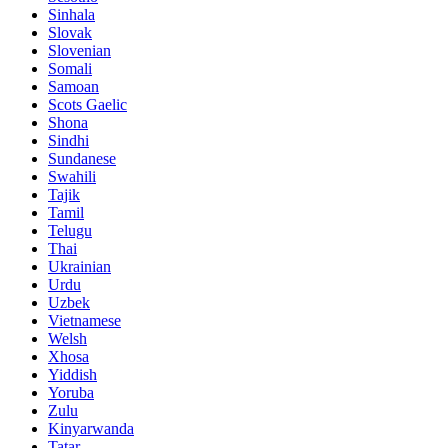
Sinhala
Slovak
Slovenian
Somali
Samoan
Scots Gaelic
Shona
Sindhi
Sundanese
Swahili
Tajik
Tamil
Telugu
Thai
Ukrainian
Urdu
Uzbek
Vietnamese
Welsh
Xhosa
Yiddish
Yoruba
Zulu
Kinyarwanda
Tatar