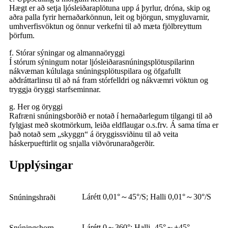
Hægt er að setja ljósleiðaraplötuna upp á þyrlur, dróna, skip og
aðra palla fyrir hernaðarkönnun, leit og björgun, smygluvarnir,
umhverfisvöktun og önnur verkefni til að mæta fjölbreyttum
þörfum.
f. Stórar sýningar og almannaöryggi
Í stórum sýningum notar ljósleiðarasnúningsplötuspilarinn
nákvæman kúlulaga snúningsplötuspilara og öfgafullt
aðdráttarlinsu til að ná fram stórfelldri og nákvæmri vöktun og
tryggja öryggi starfseminnar.
g. Her og öryggi
Rafræni snúningsborðið er notað í hernaðarlegum tilgangi til að
fylgjast með skotmörkum, leiða eldflaugar o.s.frv. Á sama tíma er
það notað sem „skyggn“ á öryggissviðinu til að veita
háskerpueftirlit og snjalla viðvörunaraðgerðir.
Upplýsingar
Lárétt 0,01°～45°/S; Halli 0,01°～30°/S
Snúningshraði
Lárétt 0～360°; Halli -45°～+45°
Snúningshorn