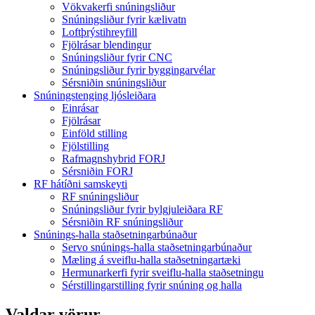
Vökvakerfi snúningsliður
Snúningsliður fyrir kælivatn
Loftþrýstihreyfill
Fjölrásar blendingur
Snúningsliður fyrir CNC
Snúningsliður fyrir byggingarvélar
Sérsniðin snúningsliður
Snúningstenging ljósleiðara
Einrásar
Fjölrásar
Einföld stilling
Fjölstilling
Rafmagnshybrid FORJ
Sérsniðin FORJ
RF hátíðni samskeyti
RF snúningsliður
Snúningsliður fyrir bylgjuleiðara RF
Sérsniðin RF snúningsliður
Snúnings-halla staðsetningarbúnaður
Servo snúnings-halla staðsetningarbúnaður
Mæling á sveiflu-halla staðsetningartæki
Hermunarkerfi fyrir sveiflu-halla staðsetningu
Sérstillingarstilling fyrir snúning og halla
Valdar vörur