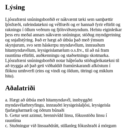
Lýsing
Ljósrafræni snúningsborðið er nákvæmt tæki sem samþættir
ljósfræði, rafeindatækni og vélfræði og er hannað fyrir eftirlit og
rakningu í öllum veðrum og fjölsviðsmyndum. Helstu eiginleikar
þess eru meðal annars nákvæm snúningur, stöðug myndgreining
og snjallstýring. Það er hægt að útbúa það með ýmsum
skynjurum, svo sem háskerpu myndavélum, innrauðum
hitamyndavélum, leysigeislamælum o.s.frv., til að ná fram
rauntíma eftirliti, auðkenningu og staðsetningu skotmarka.
Ljósrafræni snúningsborðið notar háþróaða stöðugleikatækni til
að tryggja að það geti viðhaldið framúrskarandi afköstum í
flóknu umhverfi (eins og vindi og öldum, titringi og miklum
hita).
Aðalatriði
a. Hægt að útbúa með hitamyndavél, innbyggðri
myndavélarhreyfingu, innrauðri leysigeislaljósi, leysigeisla
fjarlægðarmæli og öðrum búnaði
b. Getur sent azimut, brennivídd linsu, fókusstöðu linsu í
rauntíma
c. Stuðningur við linsuaðdrátt, stillanleg fókushraði á mörgum