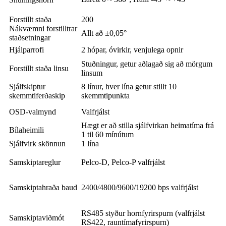
Forstillt staða
200
Nákvæmni forstilltrar
Allt að ±0,05°
staðsetningar
Hjálparrofi
2 hópar, óvirkir, venjulega opnir
Stuðningur, getur aðlagað sig að mörgum
Forstillt staða linsu
linsum
Sjálfskiptur
8 línur, hver lína getur stillt 10
skemmtiferðaskip
skemmtipunkta
OSD-valmynd
Valfrjálst
Hægt er að stilla sjálfvirkan heimatíma frá
Bílaheimili
1 til 60 mínútum
Sjálfvirk skönnun
1 lína
Samskiptareglur
Pelco-D, Pelco-P valfrjálst
Samskiptahraða baud
2400/4800/9600/19200 bps valfrjálst
RS485 styður hornfyrirspurn (valfrjálst
Samskiptaviðmót
RS422, rauntímafyrirspurn)