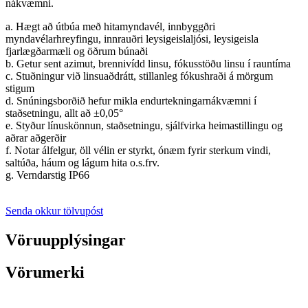
nákvæmni.
a. Hægt að útbúa með hitamyndavél, innbyggðri
myndavélarhreyfingu, innrauðri leysigeislaljósi, leysigeisla
fjarlægðarmæli og öðrum búnaði
b. Getur sent azimut, brennivídd linsu, fókusstöðu linsu í rauntíma
c. Stuðningur við linsuaðdrátt, stillanleg fókushraði á mörgum
stigum
d. Snúningsborðið hefur mikla endurtekningarnákvæmni í
staðsetningu, allt að ±0,05°
e. Styður línuskönnun, staðsetningu, sjálfvirka heimastillingu og
aðrar aðgerðir
f. Notar álfelgur, öll vélin er styrkt, ónæm fyrir sterkum vindi,
saltúða, háum og lágum hita o.s.frv.
g. Verndarstig IP66
Senda okkur tölvupóst
Vöruupplýsingar
Vörumerki