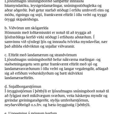
Ljósrafmagns snúningsborðið samþættir innrauða
hitamyndatöku, leysigeislamælingar, snúningsstöðugleika og
aðrar aðgerðir. Það getur starfað stöðugt í erfiðu umhverfi eins og
móðu, rigningu og snjó, framkvæmt eftirlit í öllu veðri og tryggt
öryggi skipaleiðsögu.
b. Viðvörun um skógarelda
Hönnunin með lofttæmisnitri er notuð til að tryggja að
ljósfræðilega kerfið virki stöðugt í erfiðustu aðstæðum. Í
samvinnu við sýnilegt ljós og innrauða tvívirka myndavélar, nær
það alhliða eldvöktun og snjallar viðvaranir.
c. Eftirlit með landamærum og strandvörnum
Ljósrafmagns snúningsborðið hefur nákvæma mælingar- og
staðsetningargetu sem getur framkvæmt eftirlit með sjó og
landamærasvæðunum í öllu veðri og langar vegalengdir, aðlagað
sig að erfiðum veðurskilyrðum og bætt skilvirkni
landamæraeftirlits.
d. Snjallborgarstjórnun
Í öryggisstjórnun í þéttbýli er ljósrafmagns snúningsborð notað til
að fylgjast með mikilvægum svæðum, veita háskerpu myndir og
greindar greiningaraðgerðir, styðja umferðarstjórnun,
neyðarviðbrögð o.s.frv. og bæta öryggisstig í þéttbýli.
e. Uppsetning á mörgum kerfum