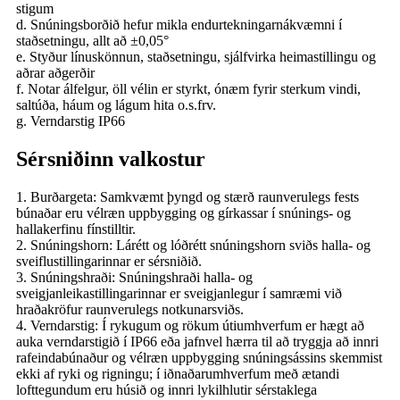
stigum
d. Snúningsborðið hefur mikla endurtekningarnákvæmni í
staðsetningu, allt að ±0,05°
e. Styður línuskönnun, staðsetningu, sjálfvirka heimastillingu og
aðrar aðgerðir
f. Notar álfelgur, öll vélin er styrkt, ónæm fyrir sterkum vindi,
saltúða, háum og lágum hita o.s.frv.
g. Verndarstig IP66
Sérsniðinn valkostur
1. Burðargeta: Samkvæmt þyngd og stærð raunverulegs fests
búnaðar eru vélræn uppbygging og gírkassar í snúnings- og
hallakerfinu fínstilltir.
2. Snúningshorn: Lárétt og lóðrétt snúningshorn sviðs halla- og
sveiflustillingarinnar er sérsniðið.
3. Snúningshraði: Snúningshraði halla- og
sveigjanleikastillingarinnar er sveigjanlegur í samræmi við
hraðakröfur raunverulegs notkunarsviðs.
4. Verndarstig: Í rykugum og rökum útiumhverfum er hægt að
auka verndarstigið í IP66 eða jafnvel hærra til að tryggja að innri
rafeindabúnaður og vélræn uppbygging snúningsássins skemmist
ekki af ryki og rigningu; í ​​iðnaðarumhverfum með ætandi
lofttegundum eru húsið og innri lykilhlutir sérstaklega