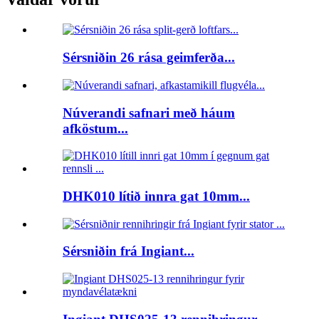
Sérsniðin 26 rása geimferða...
Núverandi safnari með háum
afköstum...
DHK010 lítið innra gat 10mm...
Sérsniðin frá Ingiant...