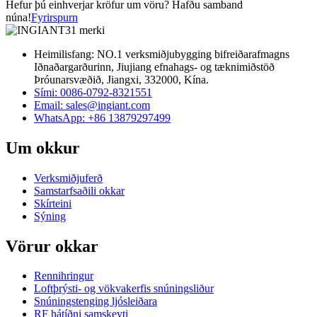
Hefur þú einhverjar kröfur um vöru? Hafðu samband
núna!
Fyrirspurn
Heimilisfang: NO.1 verksmiðjubygging bifreiðarafmagns
Iðnaðargarðurinn, Jiujiang efnahags- og tæknimiðstöð
Þróunarsvæðið, Jiangxi, 332000, Kína.
Sími: 0086-0792-8321551
Email:
sales@ingiant.com
WhatsApp: +86 13879297499
Um okkur
Verksmiðjuferð
Samstarfsaðili okkar
Skírteini
Sýning
Vörur okkar
Rennihringur
Loftþrýsti- og vökvakerfis snúningsliður
Snúningstenging ljósleiðara
RF hátíðni samskeyti