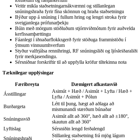
loftnetum og ratsjárkerfum
Veitir mikla staðsetningarnákvæmni og stillanlegan
snúningshraða fyrir fína skönnun og hraða staðsetningu
Býður upp á snúning í fullum hring og lengri stroka fyrir
sveigjanlega prófunarþekju
Búin með mörgum stöðluðum stjórnviðmótum fyrir auðvelda
kerfissamþættingu
Fáanlegt í iðnaðarflokksgerð fyrir stöðuga frammistöðu í
ýmsum vinnuumhverfum
Styður valfrjálsa rennihringi, RF snúningsliði og ljósleiðaraliði
fyrir merkjasendingu.
Sérsniðnar forskriftir til að uppfylla kröfur tiltekinna nota
Tæknilegar upplýsingar
Færibreyta
Dæmigert afkastasvið
Asimút + Hæð / Asimút + Lyfta / Hæð +
Ásstillingar
Lyfta / Asimút + Pólun
Létt til þung, hægt að aðlaga að
Burðargeta
mismunandi stærðum búnaðar
Asimút allt að 360°, hæð allt að ±180°,
Snúningssvið
skautun allt að 360°
Lyftislag
Sérsniðin lengd ferðalengd
Stillanleg staðsetning frá mjög lágum
Snúningshraði