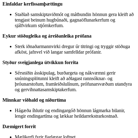
Einfaldar kerfissamþættingu
Staðlað samskiptaviðmót og mátbundin hönnun gera kleift að
tengjast beinum hugbúnaði, gagnaöflunarkerfum og
sjálfvirkum stjórnkerfum.
Eykur stöðugleika og áreiðanleika prófana
Sterk iðnaðarmannvirki dregur úr titringi og tryggir stöðuga
afköst, jafnvel við langar samfelldar prófanir.
Styður sveigjanlega útvíkkun forrita
Sérsniðin ásskipulag, burðargeta og nákvæmni gerir
snúningsplötunni kleift að aðlagast rannsóknar- og
þróunarstofum, framleiðslulínum, prófunarsvæðum utandyra
og gervihnattasamskiptakerfum.
Minnkar viðhald og niðurtíma
Hágæða íhlutir og endingargóð hönnun lágmarka bilanir,
lengir endingartíma og lækkar heildarrekstrarkostnað.
Dæmigert forrit
Mælikerfi fyrir fjarlægar loftnet