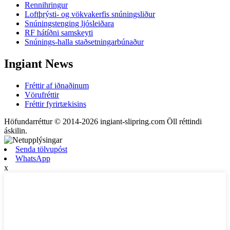
Rennihringur
Loftþrýsti- og vökvakerfis snúningsliður
Snúningstenging ljósleiðara
RF hátíðni samskeyti
Snúnings-halla staðsetningarbúnaður
Ingiant News
Fréttir af iðnaðinum
Vörufréttir
Fréttir fyrirtækisins
Höfundarréttur © 2014-2026 ingiant-slipring.com Öll réttindi
áskilin.
Senda tölvupóst
WhatsApp
x