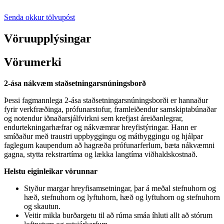
Senda okkur tölvupóst
Vöruupplýsingar
Vörumerki
2-ása nákvæm staðsetningarsnúningsborð
Þessi fagmannlega 2-ása staðsetningarsnúningsborði er hannaður
fyrir verkfræðinga, prófunarstofur, framleiðendur samskiptabúnaðar
og notendur iðnaðarsjálfvirkni sem krefjast áreiðanlegrar,
endurtekningarhæfrar og nákvæmrar hreyfistýringar. Hann er
smíðaður með traustri uppbyggingu og mátbyggingu og hjálpar
faglegum kaupendum að hagræða prófunarferlum, bæta nákvæmni
gagna, stytta rekstrartíma og lækka langtíma viðhaldskostnað.
Helstu eiginleikar vörunnar
Styður margar hreyfisamsetningar, þar á meðal stefnuhorn og
hæð, stefnuhorn og lyftuhorn, hæð og lyftuhorn og stefnuhorn
og skautun.
Veitir mikla burðargetu til að rúma smáa íhluti allt að stórum