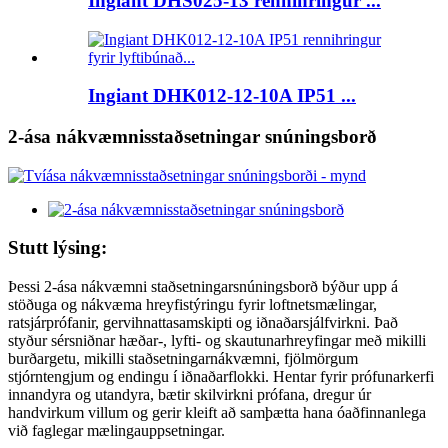
Ingiant DHS025-13 rennihringur ...
Ingiant DHK012-12-10A IP51 ...
2-ása nákvæmnisstaðsetningar snúningsborð
Stutt lýsing:
Þessi 2-ása nákvæmni staðsetningarsnúningsborð býður upp á
stöðuga og nákvæma hreyfistýringu fyrir loftnetsmælingar,
ratsjárprófanir, gervihnattasamskipti og iðnaðarsjálfvirkni. Það
styður sérsniðnar hæðar-, lyfti- og skautunarhreyfingar með mikilli
burðargetu, mikilli staðsetningarnákvæmni, fjölmörgum
stjórntengjum og endingu í iðnaðarflokki. Hentar fyrir prófunarkerfi
innandyra og utandyra, bætir skilvirkni prófana, dregur úr
handvirkum villum og gerir kleift að samþætta hana óaðfinnanlega
við faglegar mælingauppsetningar.