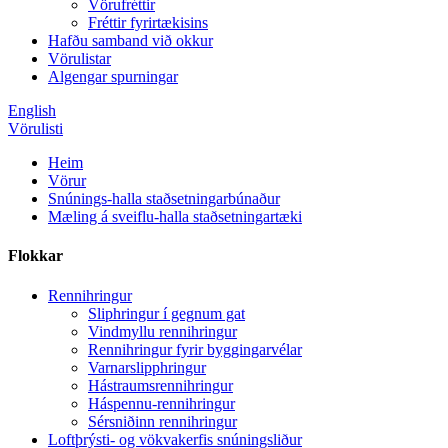
Vörufréttir
Fréttir fyrirtækisins
Hafðu samband við okkur
Vörulistar
Algengar spurningar
English
Vörulisti
Heim
Vörur
Snúnings-halla staðsetningarbúnaður
Mæling á sveiflu-halla staðsetningartæki
Flokkar
Rennihringur
Sliphringur í gegnum gat
Vindmyllu rennihringur
Rennihringur fyrir byggingarvélar
Varnarslipphringur
Hástraumsrennihringur
Háspennu-rennihringur
Sérsniðinn rennihringur
Loftþrýsti- og vökvakerfis snúningsliður