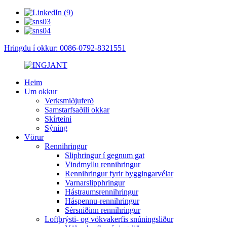
Hringdu í okkur: 0086-0792-8321551
Heim
Um okkur
Verksmiðjuferð
Samstarfsaðili okkar
Skírteini
Sýning
Vörur
Rennihringur
Sliphringur í gegnum gat
Vindmyllu rennihringur
Rennihringur fyrir byggingarvélar
Varnarslipphringur
Hástraumsrennihringur
Háspennu-rennihringur
Sérsniðinn rennihringur
Loftþrýsti- og vökvakerfis snúningsliður