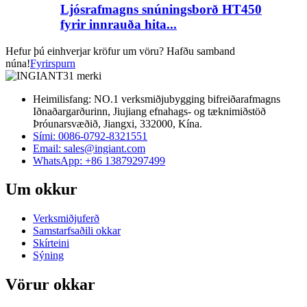
Ljósrafmagns snúningsborð HT450
fyrir innrauða hita...
Hefur þú einhverjar kröfur um vöru? Hafðu samband
núna!
Fyrirspurn
Heimilisfang: NO.1 verksmiðjubygging bifreiðarafmagns
Iðnaðargarðurinn, Jiujiang efnahags- og tæknimiðstöð
Þróunarsvæðið, Jiangxi, 332000, Kína.
Sími: 0086-0792-8321551
Email:
sales@ingiant.com
WhatsApp: +86 13879297499
Um okkur
Verksmiðjuferð
Samstarfsaðili okkar
Skírteini
Sýning
Vörur okkar