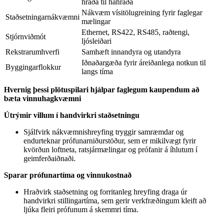
hraða til háhraða
Nákvæm vísitölugreining fyrir faglegar
Staðsetningarnákvæmni
mælingar
Ethernet, RS422, RS485, raðtengi,
Stjórnviðmót
ljósleiðari
Rekstrarumhverfi
Samhæft innandyra og utandyra
Iðnaðargæða fyrir áreiðanlega notkun til
Byggingarflokkur
langs tíma
Hvernig þessi plötuspilari hjálpar faglegum kaupendum að
bæta vinnuhagkvæmni
Útrýmir villum í handvirkri staðsetningu
Sjálfvirk nákvæmnishreyfing tryggir samræmdar og
endurteknar prófunarniðurstöður, sem er mikilvægt fyrir
kvörðun loftneta, ratsjármælingar og prófanir á íhlutum í
geimferðaiðnaði.
Sparar prófunartíma og vinnukostnað
Hraðvirk staðsetning og forritanleg hreyfing draga úr
handvirkri stillingartíma, sem gerir verkfræðingum kleift að
ljúka fleiri prófunum á skemmri tíma.