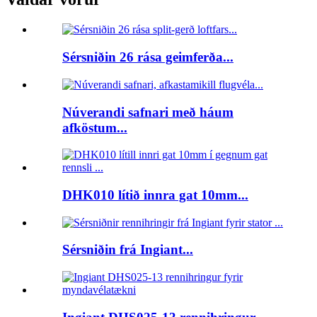
Sérsniðin 26 rása geimferða...
Núverandi safnari með háum
afköstum...
DHK010 lítið innra gat 10mm...
Sérsniðin frá Ingiant...