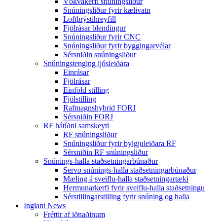
Vökvakerfi snúningsliður
Snúningsliður fyrir kælivatn
Loftþrýstihreyfill
Fjölrásar blendingur
Snúningsliður fyrir CNC
Snúningsliður fyrir byggingarvélar
Sérsniðin snúningsliður
Snúningstenging ljósleiðara
Einrásar
Fjölrásar
Einföld stilling
Fjölstilling
Rafmagnshybrid FORJ
Sérsniðin FORJ
RF hátíðni samskeyti
RF snúningsliður
Snúningsliður fyrir bylgjuleiðara RF
Sérsniðin RF snúningsliður
Snúnings-halla staðsetningarbúnaður
Servo snúnings-halla staðsetningarbúnaður
Mæling á sveiflu-halla staðsetningartæki
Hermunarkerfi fyrir sveiflu-halla staðsetningu
Sérstillingarstilling fyrir snúning og halla
Ingiant News
Fréttir af iðnaðinum