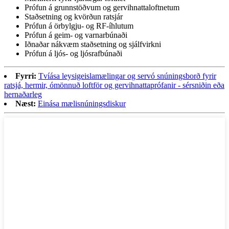
Prófun á grunnstöðvum og gervihnattaloftnetum
Staðsetning og kvörðun ratsjár
Prófun á örbylgju- og RF-íhlutum
Prófun á geim- og varnarbúnaði
Iðnaðar nákvæm staðsetning og sjálfvirkni
Prófun á ljós- og ljósrafbúnaði
Fyrri:
Tvíása leysigeislamælingar og servó snúningsborð fyrir
ratsjá, hermir, ómönnuð loftför og gervihnattaprófanir - sérsniðin eða
hernaðarleg
Næst:
Einása mælisnúningsdiskur