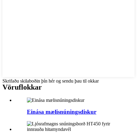
Skrifaðu skilaboðin þín hér og sendu þau til okkar
Vöruflokkar
Einása mælisnúningsdiskur