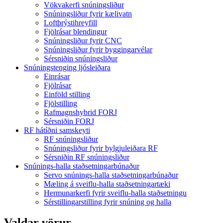
Vökvakerfi snúningsliður
Snúningsliður fyrir kælivatn
Loftþrýstihreyfill
Fjölrásar blendingur
Snúningsliður fyrir CNC
Snúningsliður fyrir byggingarvélar
Sérsniðin snúningsliður
Snúningstenging ljósleiðara
Einrásar
Fjölrásar
Einföld stilling
Fjölstilling
Rafmagnshybrid FORJ
Sérsniðin FORJ
RF hátíðni samskeyti
RF snúningsliður
Snúningsliður fyrir bylgjuleiðara RF
Sérsniðin RF snúningsliður
Snúnings-halla staðsetningarbúnaður
Servo snúnings-halla staðsetningarbúnaður
Mæling á sveiflu-halla staðsetningartæki
Hermunarkerfi fyrir sveiflu-halla staðsetningu
Sérstillingarstilling fyrir snúning og halla
Valdar vörur