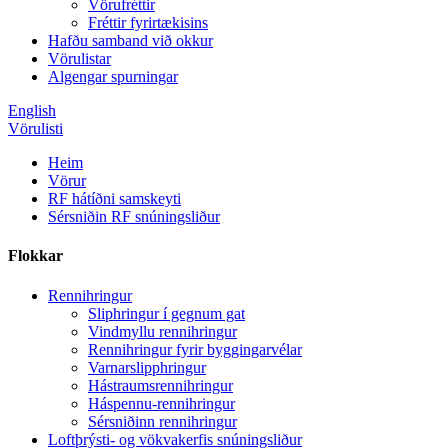
Vörufréttir
Fréttir fyrirtækisins
Hafðu samband við okkur
Vörulistar
Algengar spurningar
English
Vörulisti
Heim
Vörur
RF hátíðni samskeyti
Sérsniðin RF snúningsliður
Flokkar
Rennihringur
Sliphringur í gegnum gat
Vindmyllu rennihringur
Rennihringur fyrir byggingarvélar
Varnarslipphringur
Hástraumsrennihringur
Háspennu-rennihringur
Sérsniðinn rennihringur
Loftþrýsti- og vökvakerfis snúningsliður