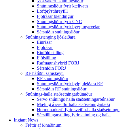
Vökvakerfi snúningsliður
Snúningsliður fyrir kælivatn
Loftþrýstihreyfill
Fjölrásar blendingur
Snúningsliður fyrir CNC
Snúningsliður fyrir byggingarvélar
Sérsniðin snúningsliður
Snúningstenging ljósleiðara
Einrásar
Fjölrásar
Einföld stilling
Fjölstilling
Rafmagnshybrid FORJ
Sérsniðin FORJ
RF hátíðni samskeyti
RF snúningsliður
Snúningsliður fyrir bylgjuleiðara RF
Sérsniðin RF snúningsliður
Snúnings-halla staðsetningarbúnaður
Servo snúnings-halla staðsetningarbúnaður
Mæling á sveiflu-halla staðsetningartæki
Hermunarkerfi fyrir sveiflu-halla staðsetningu
Sérstillingarstilling fyrir snúning og halla
Ingiant News
Fréttir af iðnaðinum