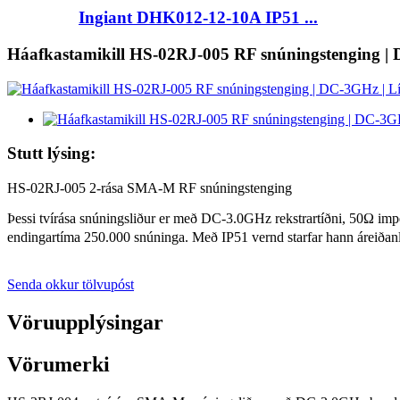
Ingiant DHK012-12-10A IP51 ...
Háafkastamikill HS-02RJ-005 RF snúningstenging | D
Stutt lýsing:
HS-02RJ-005 2-rása SMA-M RF snúningstenging
Þessi tvírása snúningsliður er með DC-3.0GHz rekstrartíðni, 50Ω 
endingartíma 250.000 snúninga. Með IP51 vernd starfar hann áreiðan
Senda okkur tölvupóst
Vöruupplýsingar
Vörumerki