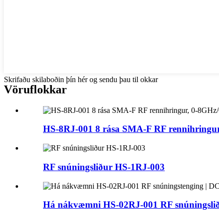
Skrifaðu skilaboðin þín hér og sendu þau til okkar
Vöruflokkar
HS-8RJ-001 8 rása SMA-F RF rennihringur
RF snúningsliður HS-1RJ-003
Há nákvæmni HS-02RJ-001 RF snúningsliðu