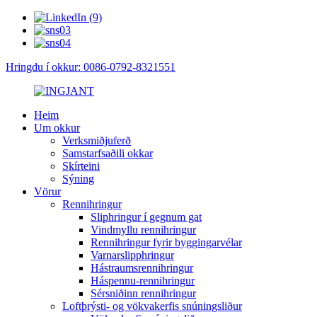
Hringdu í okkur: 0086-0792-8321551
Heim
Um okkur
Verksmiðjuferð
Samstarfsaðili okkar
Skírteini
Sýning
Vörur
Rennihringur
Sliphringur í gegnum gat
Vindmyllu rennihringur
Rennihringur fyrir byggingarvélar
Varnarslipphringur
Hástraumsrennihringur
Háspennu-rennihringur
Sérsniðinn rennihringur
Loftþrýsti- og vökvakerfis snúningsliður