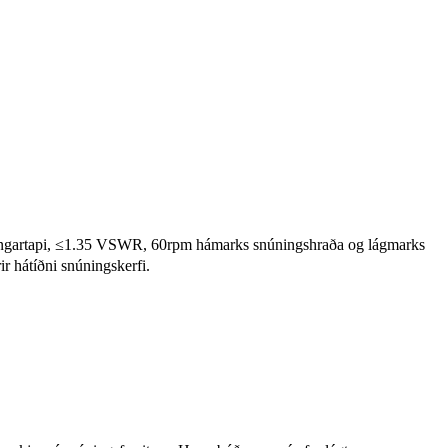
ningartapi, ≤1.35 VSWR, 60rpm hámarks snúningshraða og lágmarks
 hátíðni snúningskerfi.