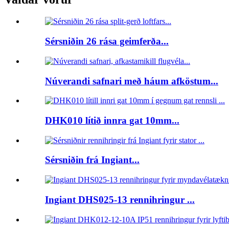
Sérsniðin 26 rása geimferða...
Núverandi safnari með háum afköstum...
DHK010 lítið innra gat 10mm...
Sérsniðin frá Ingiant...
Ingiant DHS025-13 rennihringur ...