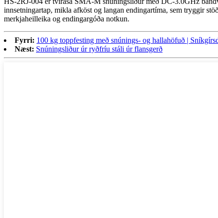
HS-2RJ-004 er tvírása SMA-M snúningsliður með DC-3.0GHz bandvídd 
innsetningartap, mikla afköst og langan endingartíma, sem tryggir stöðu
merkjaheilleika og endingargóða notkun.
Fyrri:
100 kg toppfesting með snúnings- og hallahöfuð | Sníkgírsd
Næst:
Snúningsliður úr ryðfríu stáli úr flansgerð