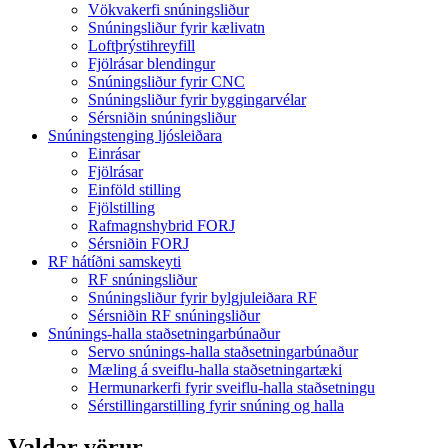
Vökvakerfi snúningsliður
Snúningsliður fyrir kælivatn
Loftþrýstihreyfill
Fjölrásar blendingur
Snúningsliður fyrir CNC
Snúningsliður fyrir byggingarvélar
Sérsniðin snúningsliður
Snúningstenging ljósleiðara
Einrásar
Fjölrásar
Einföld stilling
Fjölstilling
Rafmagnshybrid FORJ
Sérsniðin FORJ
RF hátíðni samskeyti
RF snúningsliður
Snúningsliður fyrir bylgjuleiðara RF
Sérsniðin RF snúningsliður
Snúnings-halla staðsetningarbúnaður
Servo snúnings-halla staðsetningarbúnaður
Mæling á sveiflu-halla staðsetningartæki
Hermunarkerfi fyrir sveiflu-halla staðsetningu
Sérstillingarstilling fyrir snúning og halla
Valdar vörur