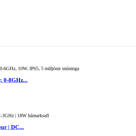
, 0-8GHz...
r | DC...