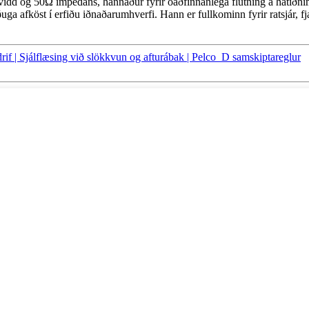
og 50Ω impedans, hannaður fyrir óaðfinnanlega flutning á hátíðnime
ga afköst í erfiðu iðnaðarumhverfi. Hann er fullkominn fyrir ratsjár, fja
rif | Sjálflæsing við slökkvun og afturábak | Pelco_D samskiptareglur