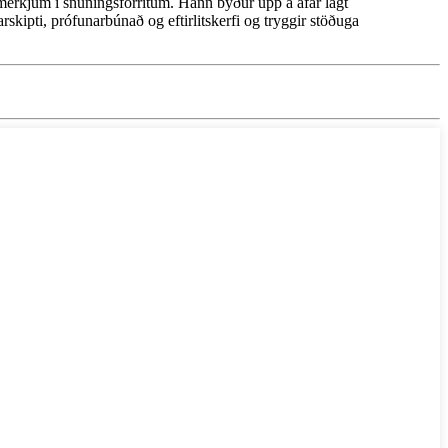
rkjum í snúningsforritum. Hann býður upp á afar lágt
rskipti, prófunarbúnað og eftirlitskerfi og tryggir stöðuga