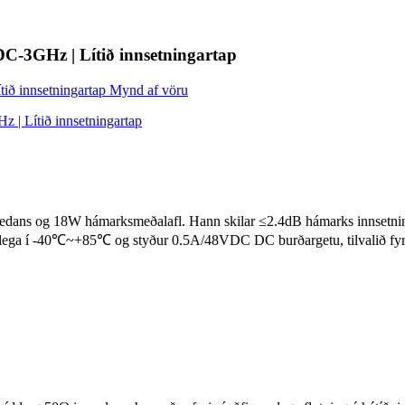
C-3GHz | Lítið innsetningartap
impedans og 18W hámarksmeðalafl. Hann skilar ≤2.4dB hámarks innset
lega í -40℃~+85℃ og styður 0.5A/48VDC DC burðargetu, tilvalið fyrir