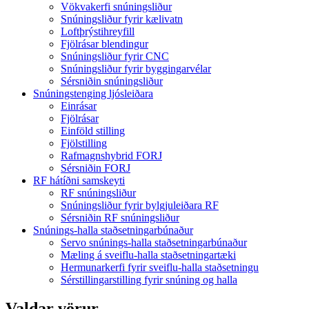
Vökvakerfi snúningsliður
Snúningsliður fyrir kælivatn
Loftþrýstihreyfill
Fjölrásar blendingur
Snúningsliður fyrir CNC
Snúningsliður fyrir byggingarvélar
Sérsniðin snúningsliður
Snúningstenging ljósleiðara
Einrásar
Fjölrásar
Einföld stilling
Fjölstilling
Rafmagnshybrid FORJ
Sérsniðin FORJ
RF hátíðni samskeyti
RF snúningsliður
Snúningsliður fyrir bylgjuleiðara RF
Sérsniðin RF snúningsliður
Snúnings-halla staðsetningarbúnaður
Servo snúnings-halla staðsetningarbúnaður
Mæling á sveiflu-halla staðsetningartæki
Hermunarkerfi fyrir sveiflu-halla staðsetningu
Sérstillingarstilling fyrir snúning og halla
Valdar vörur