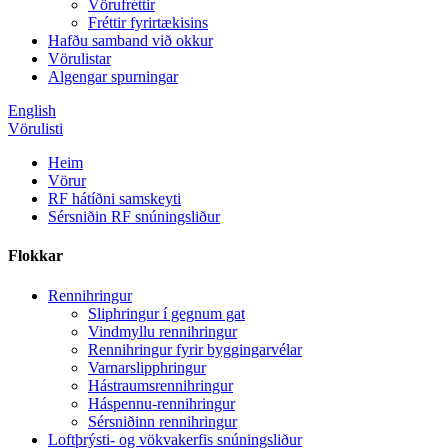
Vörufréttir
Fréttir fyrirtækisins
Hafðu samband við okkur
Vörulistar
Algengar spurningar
English
Vörulisti
Heim
Vörur
RF hátíðni samskeyti
Sérsniðin RF snúningsliður
Flokkar
Rennihringur
Sliphringur í gegnum gat
Vindmyllu rennihringur
Rennihringur fyrir byggingarvélar
Varnarslipphringur
Hástraumsrennihringur
Háspennu-rennihringur
Sérsniðinn rennihringur
Loftþrýsti- og vökvakerfis snúningsliður