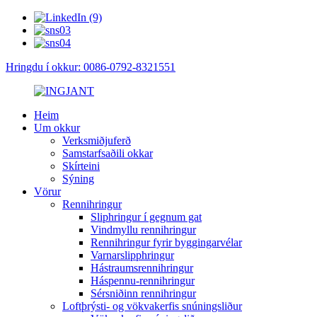
Hringdu í okkur: 0086-0792-8321551
Heim
Um okkur
Verksmiðjuferð
Samstarfsaðili okkar
Skírteini
Sýning
Vörur
Rennihringur
Sliphringur í gegnum gat
Vindmyllu rennihringur
Rennihringur fyrir byggingarvélar
Varnarslipphringur
Hástraumsrennihringur
Háspennu-rennihringur
Sérsniðinn rennihringur
Loftþrýsti- og vökvakerfis snúningsliður