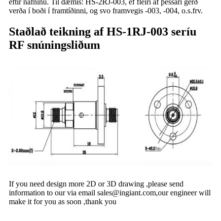
eftir nafninu. Til dæmis: HS-2RJ-003, ef fleiri af þessari gerð
verða í boði í framtíðinni, og svo framvegis -003, -004, o.s.frv.
Staðlað teikning af HS-1RJ-003 seríu
RF snúningsliðum
If you need design more 2D or 3D drawing ,please send
information to our via email
sales@ingiant.com
,our engineer will
make it for you as soon ,thank you