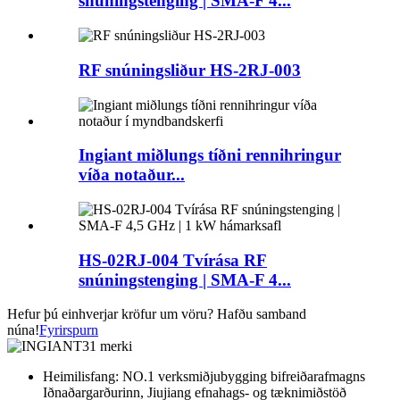
snúningstenging | SMA-F 4...
RF snúningsliður HS-2RJ-003
Ingiant miðlungs tíðni rennihringur
víða notaður...
HS-02RJ-004 Tvírása RF
snúningstenging | SMA-F 4...
Hefur þú einhverjar kröfur um vöru? Hafðu samband
núna!
Fyrirspurn
Heimilisfang: NO.1 verksmiðjubygging bifreiðarafmagns
Iðnaðargarðurinn, Jiujiang efnahags- og tæknimiðstöð