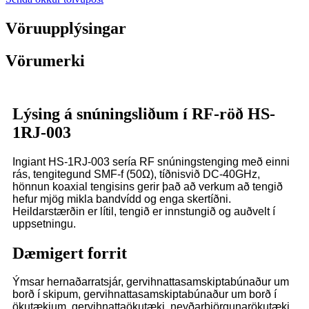
Vöruupplýsingar
Vörumerki
Lýsing á snúningsliðum í RF-röð HS-
1RJ-003
Ingiant HS-1RJ-003 sería RF snúningstenging með einni
rás, tengitegund SMF-f (50Ω), tíðnisvið DC-40GHz,
hönnun koaxial tengisins gerir það að verkum að tengið
hefur mjög mikla bandvídd og enga skertíðni.
Heildarstærðin er lítil, tengið er innstungið og auðvelt í
uppsetningu.
Dæmigert forrit
Ýmsar hernaðarratsjár, gervihnattasamskiptabúnaður um
borð í skipum, gervihnattasamskiptabúnaður um borð í
ökutækjum, gervihnattaökutæki, neyðarbjörgunarökutæki,