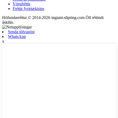
Vörufréttir
Fréttir fyrirtækisins
Höfundarréttur © 2014-2026 ingiant-slipring.com Öll réttindi
áskilin.
Senda tölvupóst
WhatsApp
x