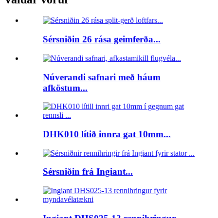
Sérsniðin 26 rása geimferða...
Núverandi safnari með háum
afköstum...
DHK010 lítið innra gat 10mm...
Sérsniðin frá Ingiant...