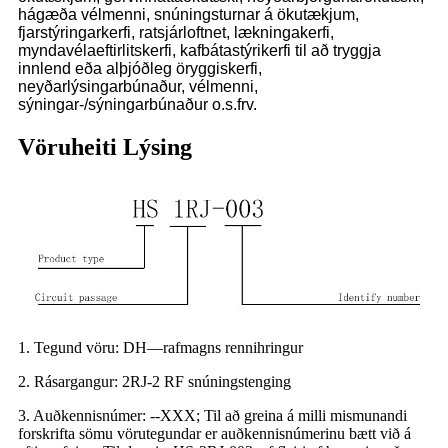
hágæða vélmenni, snúningsturnar á ökutækjum,
fjarstýringarkerfi, ratsjárloftnet, lækningakerfi,
myndavélaeftirlitskerfi, kafbátastýrikerfi til að tryggja
innlend eða alþjóðleg öryggiskerfi,
neyðarlýsingarbúnaður, vélmenni,
sýningar-/sýningarbúnaður o.s.frv.
Vöruheiti Lýsing
1. Tegund vöru: DH—rafmagns rennihringur
2. Rásargangur: 2RJ-2 RF snúningstenging
3. Auðkennisnúmer: --XXX; Til að greina á milli mismunandi
forskrifta sömu vörutegundar er auðkennisnúmerinu bætt við á