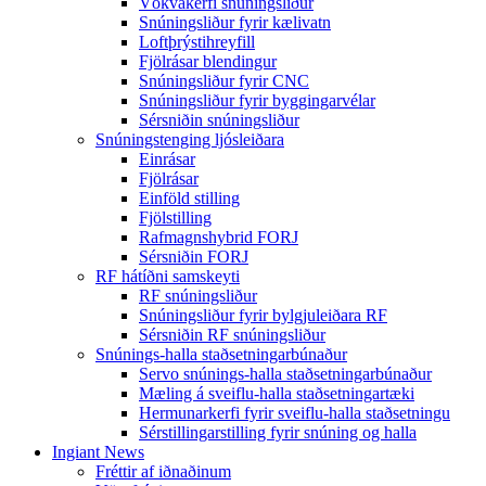
Vökvakerfi snúningsliður
Snúningsliður fyrir kælivatn
Loftþrýstihreyfill
Fjölrásar blendingur
Snúningsliður fyrir CNC
Snúningsliður fyrir byggingarvélar
Sérsniðin snúningsliður
Snúningstenging ljósleiðara
Einrásar
Fjölrásar
Einföld stilling
Fjölstilling
Rafmagnshybrid FORJ
Sérsniðin FORJ
RF hátíðni samskeyti
RF snúningsliður
Snúningsliður fyrir bylgjuleiðara RF
Sérsniðin RF snúningsliður
Snúnings-halla staðsetningarbúnaður
Servo snúnings-halla staðsetningarbúnaður
Mæling á sveiflu-halla staðsetningartæki
Hermunarkerfi fyrir sveiflu-halla staðsetningu
Sérstillingarstilling fyrir snúning og halla
Ingiant News
Fréttir af iðnaðinum