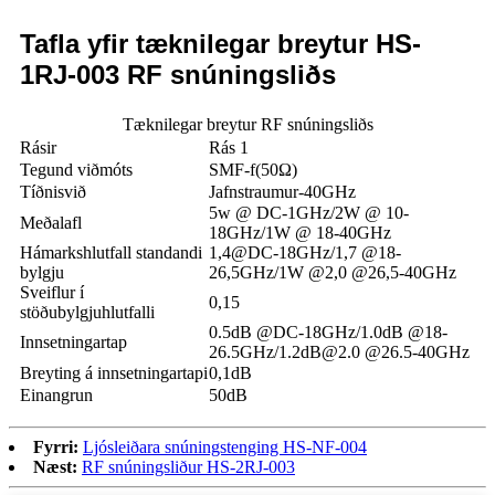
Tafla yfir tæknilegar breytur HS-
1RJ-003 RF snúningsliðs
Tæknilegar breytur RF snúningsliðs
Rásir
Rás 1
Tegund viðmóts
SMF-f(50Ω)
Tíðnisvið
Jafnstraumur-40GHz
5w @ DC-1GHz/2W @ 10-
Meðalafl
18GHz/1W @ 18-40GHz
Hámarkshlutfall standandi
1,4@DC-18GHz/1,7 @18-
bylgju
26,5GHz/1W @2,0 @26,5-40GHz
Sveiflur í
0,15
stöðubylgjuhlutfalli
0.5dB @DC-18GHz/1.0dB @18-
Innsetningartap
26.5GHz/
1.2dB@2.0
@26.5-40GHz
Breyting á innsetningartapi
0,1dB
Einangrun
50dB
Fyrri:
Ljósleiðara snúningstenging HS-NF-004
Næst:
RF snúningsliður HS-2RJ-003