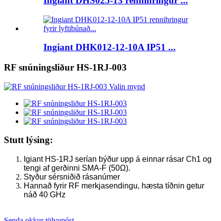
Ingiant DHS025-13 rennihringur ...
Ingiant DHK012-12-10A IP51 ...
RF snúningsliður HS-1RJ-003
Stutt lýsing:
Igiant HS-1RJ serían býður upp á einnar rásar Ch1 og
tengi af gerðinni SMA-F (50Ω).
Styður sérsniðið rásanúmer
Hannað fyrir RF merkjasendingu, hæsta tíðnin getur
náð 40 GHz
Senda okkur tölvupóst