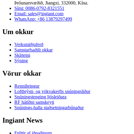
Þróunarsvæðið, Jiangxi, 332000, Kína.
Sími: 0086-0792-8321551
Email:
sales@ingiant.com
WhatsApp: +86 13879297499
Um okkur
Verksmiðjuferð
Samstarfsaðili okkar
Skírteini
Sýning
Vörur okkar
Rennihringur
Loftþrýsti- og vökvakerfis snúningsliður
Snúningstenging ljósleiðara
RF hátíðni samskeyti
Snúnings-halla staðsetningarbúnaður
Ingiant News
Fréttir af iðnaðinum