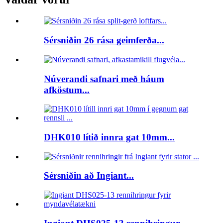
Sérsniðin 26 rása geimferða...
Núverandi safnari með háum
afköstum...
DHK010 lítið innra gat 10mm...
Sérsniðin að Ingiant...