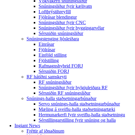
Vökvakerfi snúningsliður
Snúningsliður fyrir kælivatn
Loftþrýstihreyfill
Fjölrásar blendingur
Snúningsliður fyrir CNC
Snúningsliður fyrir byggingarvélar
Sérsniðin snúningsliður
Snúningstenging ljósleiðara
Einrásar
Fjölrásar
Einföld stilling
Fjölstilling
Rafmagnshybrid FORJ
Sérsniðin FORJ
RF hátíðni samskeyti
RF snúningsliður
Snúningsliður fyrir bylgjuleiðara RF
Sérsniðin RF snúningsliður
Snúnings-halla staðsetningarbúnaður
Servo snúnings-halla staðsetningarbúnaður
Mæling á sveiflu-halla staðsetningartæki
Hermunarkerfi fyrir sveiflu-halla staðsetningu
Sérstillingarstilling fyrir snúning og halla
Ingiant News
Fréttir af iðnaðinum