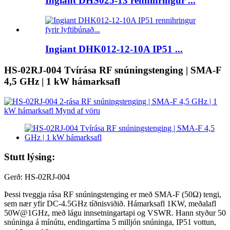
Ingiant DHS025-13 rennihringur ...
Ingiant DHK012-12-10A IP51 ...
HS-02RJ-004 Tvírása RF snúningstenging | SMA-F
4,5 GHz | 1 kW hámarksafl
Stutt lýsing:
Gerð: HS-02RJ-004
Þessi tveggja rása RF snúningstenging er með SMA-F (50Ω) tengi,
sem nær yfir DC-4.5GHz tíðnisviðið. Hámarksafl 1KW, meðalafl
50W@1GHz, með lágu innsetningartapi og VSWR. Hann styður 50
snúninga á mínútu, endingartíma 5 milljón snúninga, IP51 vottun,