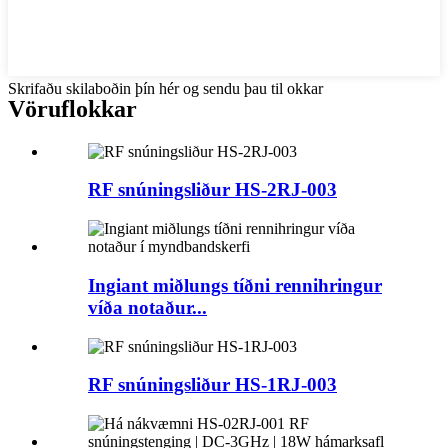
Skrifaðu skilaboðin þín hér og sendu þau til okkar
Vöruflokkar
RF snúningsliður HS-2RJ-003
Ingiant miðlungs tíðni rennihringur
víða notaður...
RF snúningsliður HS-1RJ-003