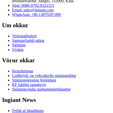
Þróunarsvæðið, Jiangxi, 332000, Kína.
Sími: 0086-0792-8321551
Email:
sales@ingiant.com
WhatsApp: +86 13879297499
Um okkur
Verksmiðjuferð
Samstarfsaðili okkar
Skírteini
Sýning
Vörur okkar
Rennihringur
Loftþrýsti- og vökvakerfis snúningsliður
Snúningstenging ljósleiðara
RF hátíðni samskeyti
Snúnings-halla staðsetningarbúnaður
Ingiant News
Fréttir af iðnaðinum