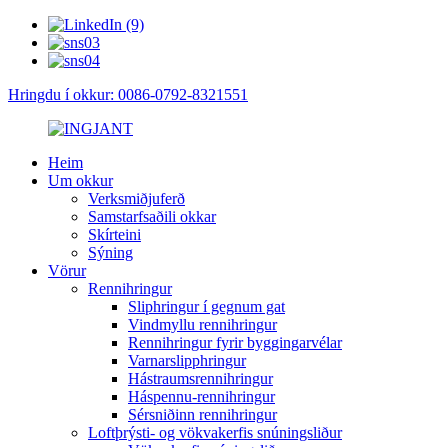
Hringdu í okkur: 0086-0792-8321551
Heim
Um okkur
Verksmiðjuferð
Samstarfsaðili okkar
Skírteini
Sýning
Vörur
Rennihringur
Sliphringur í gegnum gat
Vindmyllu rennihringur
Rennihringur fyrir byggingarvélar
Varnarslipphringur
Hástraumsrennihringur
Háspennu-rennihringur
Sérsniðinn rennihringur
Loftþrýsti- og vökvakerfis snúningsliður