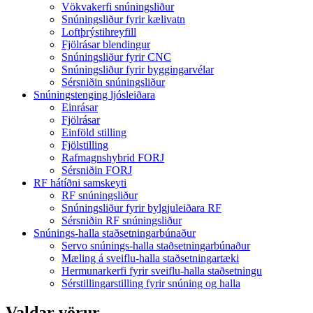
Vökvakerfi snúningsliður
Snúningsliður fyrir kælivatn
Loftþrýstihreyfill
Fjölrásar blendingur
Snúningsliður fyrir CNC
Snúningsliður fyrir byggingarvélar
Sérsniðin snúningsliður
Snúningstenging ljósleiðara
Einrásar
Fjölrásar
Einföld stilling
Fjölstilling
Rafmagnshybrid FORJ
Sérsniðin FORJ
RF hátíðni samskeyti
RF snúningsliður
Snúningsliður fyrir bylgjuleiðara RF
Sérsniðin RF snúningsliður
Snúnings-halla staðsetningarbúnaður
Servo snúnings-halla staðsetningarbúnaður
Mæling á sveiflu-halla staðsetningartæki
Hermunarkerfi fyrir sveiflu-halla staðsetningu
Sérstillingarstilling fyrir snúning og halla
Valdar vörur