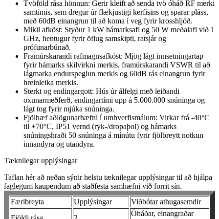
Tvöföld rása hönnun: Gerir kleift að senda tvö óháð RF merki
samtímis, sem dregur úr flækjustigi kerfisins og sparar pláss,
með 60dB einangrun til að koma í veg fyrir krosshljóð.
Mikil afköst: Styður 1 kW hámarksafl og 50 W meðalafl við 1
GHz, hentugur fyrir öflug samskipti, ratsjár og
prófunarbúnað.
Framúrskarandi rafmagnsafköst: Mjög lágt innsetningartap
fyrir hámarks skilvirkni merkis, framúrskarandi VSWR til að
lágmarka endurspeglun merkis og 60dB rás einangrun fyrir
hreinleika merkis.
Sterkt og endingargott: Hús úr álfelgi með leiðandi
oxunarmeðferð, endingartími upp á 5.000.000 snúninga og
lágt tog fyrir mjúka snúninga.
Fjölhæf aðlögunarhæfni í umhverfismálum: Virkar frá -40°C
til +70°C, IP51 vernd (ryk-/dropaþol) og hámarks
snúningshraði 50 snúninga á mínútu fyrir fjölbreytt notkun
innandyra og utandyra.
Tæknilegar upplýsingar
Taflan hér að neðan sýnir helstu tæknilegar upplýsingar til að hjálpa
faglegum kaupendum að staðfesta samhæfni við forrit sín.
Færibreyta
Upplýsingar
Viðbótar athugasemdir
Óháðar, einangraðar
Fjöldi rása
2