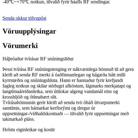
-40℃~+70℃ notkun, tilvalið fyrir háafls RF sendingar.
Senda okkur tölvupóst
Vöruupplýsingar
Vörumerki
Háþróaður tvírásar RF snúningsliður
Þessi tvírása RF snúningstenging er nákvæmlega hönnuð til að gera
kleift að senda RF merki á óaðfinnanlegan og hágæða hátt milli
kyrrstæðra og snúningshluta. Hann er hannaður fyrir krefjandi
fagleg notkun og skilar stöðugri afköstum, lágmarks merkjatapi og
langtímaáreiðanleika, sem útilokar algeng vandamál eins og
krosshljóð og ótímabært slit.
Tvírásahönnunin gerir kleift að senda tvö óháð útvarpsmerki
samtímis, sem hámarkar kerfisrými og dregur úr
uppsetningar-/viðhaldskostnaði — tilvalið fyrir uppsetningar með
takmarkað pláss.
Helstu eiginleikar og kostir