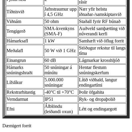
rásir
Jafnstraumur upp
Nær yfir helstu
Tíðnisvið
í 4,5 GHz
iðnaðar-/samskiptasvið
Viðnám
50 ohm
Staðall fyrir RF búnað
SMA-kvenkyns
Auðveld samþætting við
Tengigerð
(SMA-F)
núverandi kerfi
Hámarksafl
1 kW
Samhæft við öflug forrit
Stöðugur rekstur til langs
Meðalafl
50 W við 1 GHz
tíma
Einangrun
60 dB
Lágmarkar krosshljóð
Hámarks
50 snúningar á
Hentar flestum
snúningshraði
mínútu
snúningskerfum
5.000.000
Lítið viðhald, langur
Lífslíkur
snúningar
endingartími
Rekstrarhitastig
-40°C til +70°C
Þolir öfgahita
Verndarmat
IP51
Ryk- og dropaþolið
Álblöndu
Efni
Létt og endingargott
(leiðandi oxun)
Dæmigert forrit