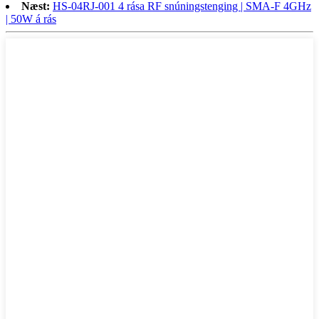
Næst:
HS-04RJ-001 4 rása RF snúningstenging | SMA-F 4GHz
| 50W á rás