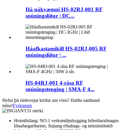
Há nákvæmni HS-02RJ-001 RF
snúningsliður | DC...
Háafkastamikill HS-02RJ-005 RF
snúningsliður | ...
HS-04RJ-001 4-rása RF
snúningstenging | SMA-F 4...
Hefur þú einhverjar kröfur um vöru? Hafðu samband
núna!
Fyrirspurn
Heimilisfang: NO.1 verksmiðjubygging bifreiðarafmagns
Iðnaðargarðurinn, Jiujiang efnahags- og tæknimiðstöð