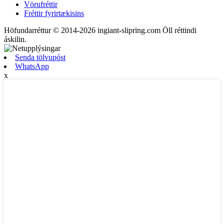
Vörufréttir
Fréttir fyrirtækisins
Höfundarréttur © 2014-2026 ingiant-slipring.com Öll réttindi
áskilin.
Senda tölvupóst
WhatsApp
x