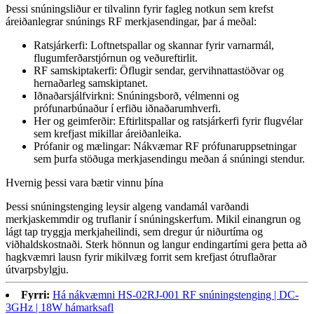
Þessi snúningsliður er tilvalinn fyrir fagleg notkun sem krefst
áreiðanlegrar snúnings RF merkjasendingar, þar á meðal:
Ratsjárkerfi: Loftnetspallar og skannar fyrir varnarmál,
flugumferðarstjórnun og veðureftirlit.
RF samskiptakerfi: Öflugir sendar, gervihnattastöðvar og
hernaðarleg samskiptanet.
Iðnaðarsjálfvirkni: Snúningsborð, vélmenni og
prófunarbúnaður í erfiðu iðnaðarumhverfi.
Her og geimferðir: Eftirlitspallar og ratsjárkerfi fyrir flugvélar
sem krefjast mikillar áreiðanleika.
Prófanir og mælingar: Nákvæmar RF prófunaruppsetningar
sem þurfa stöðuga merkjasendingu meðan á snúningi stendur.
Hvernig þessi vara bætir vinnu þína
Þessi snúningstenging leysir algeng vandamál varðandi
merkjaskemmdir og truflanir í snúningskerfum. Mikil einangrun og
lágt tap tryggja merkjaheilindi, sem dregur úr niðurtíma og
viðhaldskostnaði. Sterk hönnun og langur endingartími gera þetta að
hagkvæmri lausn fyrir mikilvæg forrit sem krefjast ótruflaðrar
útvarpsbylgju.
Fyrri:
Há nákvæmni HS-02RJ-001 RF snúningstenging | DC-
3GHz | 18W hámarksafl