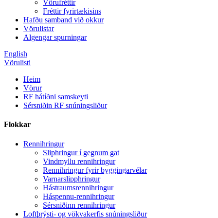
Vörufréttir
Fréttir fyrirtækisins
Hafðu samband við okkur
Vörulistar
Algengar spurningar
English
Vörulisti
Heim
Vörur
RF hátíðni samskeyti
Sérsniðin RF snúningsliður
Flokkar
Rennihringur
Sliphringur í gegnum gat
Vindmyllu rennihringur
Rennihringur fyrir byggingarvélar
Varnarslipphringur
Hástraumsrennihringur
Háspennu-rennihringur
Sérsniðinn rennihringur
Loftþrýsti- og vökvakerfis snúningsliður